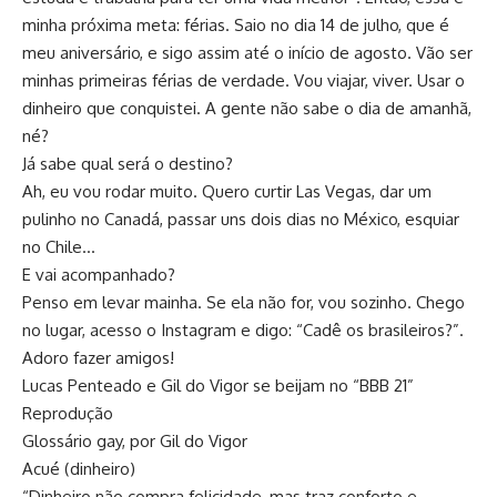
minha próxima meta: férias. Saio no dia 14 de julho, que é
meu aniversário, e sigo assim até o início de agosto. Vão ser
minhas primeiras férias de verdade. Vou viajar, viver. Usar o
dinheiro que conquistei. A gente não sabe o dia de amanhã,
né?
Já sabe qual será o destino?
Ah, eu vou rodar muito. Quero curtir Las Vegas, dar um
pulinho no Canadá, passar uns dois dias no México, esquiar
no Chile…
E vai acompanhado?
Penso em levar mainha. Se ela não for, vou sozinho. Chego
no lugar, acesso o Instagram e digo: “Cadê os brasileiros?”.
Adoro fazer amigos!
Lucas Penteado e Gil do Vigor se beijam no “BBB 21”
Reprodução
Glossário gay, por Gil do Vigor
Acué (dinheiro)
“Dinheiro não compra felicidade, mas traz conforto e