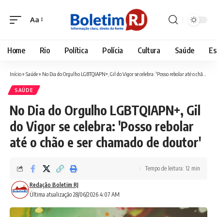
Aa
Font
Resizer
Home
Rio
Política
Polícia
Cultura
Saúde
Es
Início
»
Saúde
»
No Dia do Orgulho LGBTQIAPN+, Gil do Vigor se celebra: 'Posso rebolar até o chão e ser chamado de doutor'
SAÚDE
No Dia do Orgulho LGBTQIAPN+, Gil
do Vigor se celebra: 'Posso rebolar
até o chão e ser chamado de doutor'
Tempo de leitura: 12 min
Redação Boletim RJ
Última atualização 28/06/2026 4:07 AM