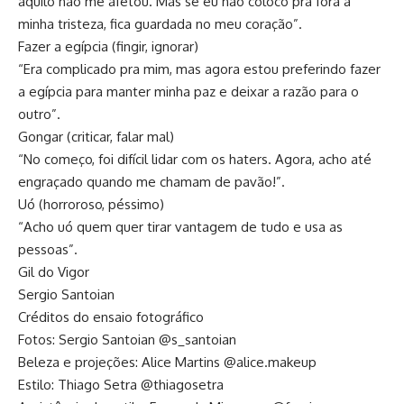
aquilo não me afetou. Mas se eu não coloco pra fora a
minha tristeza, fica guardada no meu coração”.
Fazer a egípcia (fingir, ignorar)
“Era complicado pra mim, mas agora estou preferindo fazer
a egípcia para manter minha paz e deixar a razão para o
outro”.
Gongar (criticar, falar mal)
“No começo, foi difícil lidar com os haters. Agora, acho até
engraçado quando me chamam de pavão!”.
Uó (horroroso, péssimo)
“Acho uó quem quer tirar vantagem de tudo e usa as
pessoas”.
Gil do Vigor
Sergio Santoian
Créditos do ensaio fotográfico
Fotos: Sergio Santoian @s_santoian
Beleza e projeções: Alice Martins @alice.makeup
Estilo: Thiago Setra @thiagosetra