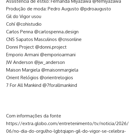
Assistência de estilo: Fernanda Miyazawa @femiyazawa
Produção de moda: Pedro Augusto @pdroaugusto
Gil do Vigor usou
Cohí @cohistudio
Carlos Penna @carlospenna.design
CNS Sapatos Masculinos @cnsonline
Donni Project @donni.project
Emporio Armani @emporioarmani
JW Anderson @jw_anderson
Maison Margiela @maisonmargiela
Orient Relógios @orientrelogios
7 For All Mankind @7forallmankind
Com informações da fonte
https://extra.globo.com/entretenimento/tv/noticia/2026/
06/no-dia-do-orgulho-lgbtqiapn-gil-do-vigor-se-celebra-