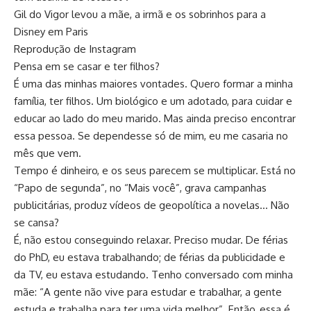
Gil do Vigor levou a mãe, a irmã e os sobrinhos para a
Disney em Paris
Reprodução de Instagram
Pensa em se casar e ter filhos?
É uma das minhas maiores vontades. Quero formar a minha
família, ter filhos. Um biológico e um adotado, para cuidar e
educar ao lado do meu marido. Mas ainda preciso encontrar
essa pessoa. Se dependesse só de mim, eu me casaria no
mês que vem.
Tempo é dinheiro, e os seus parecem se multiplicar. Está no
“Papo de segunda”, no “Mais você”, grava campanhas
publicitárias, produz vídeos de geopolítica a novelas… Não
se cansa?
É, não estou conseguindo relaxar. Preciso mudar. De férias
do PhD, eu estava trabalhando; de férias da publicidade e
da TV, eu estava estudando. Tenho conversado com minha
mãe: “A gente não vive para estudar e trabalhar, a gente
estuda e trabalha para ter uma vida melhor”. Então, essa é