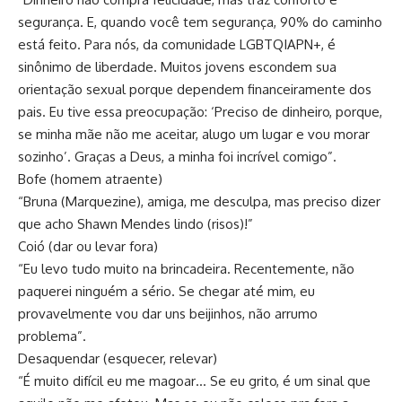
segurança. E, quando você tem segurança, 90% do caminho
está feito. Para nós, da comunidade LGBTQIAPN+, é
sinônimo de liberdade. Muitos jovens escondem sua
orientação sexual porque dependem financeiramente dos
pais. Eu tive essa preocupação: ‘Preciso de dinheiro, porque,
se minha mãe não me aceitar, alugo um lugar e vou morar
sozinho’. Graças a Deus, a minha foi incrível comigo”.
Bofe (homem atraente)
“Bruna (Marquezine), amiga, me desculpa, mas preciso dizer
que acho Shawn Mendes lindo (risos)!”
Coió (dar ou levar fora)
“Eu levo tudo muito na brincadeira. Recentemente, não
paquerei ninguém a sério. Se chegar até mim, eu
provavelmente vou dar uns beijinhos, não arrumo
problema”.
Desaquendar (esquecer, relevar)
“É muito difícil eu me magoar… Se eu grito, é um sinal que