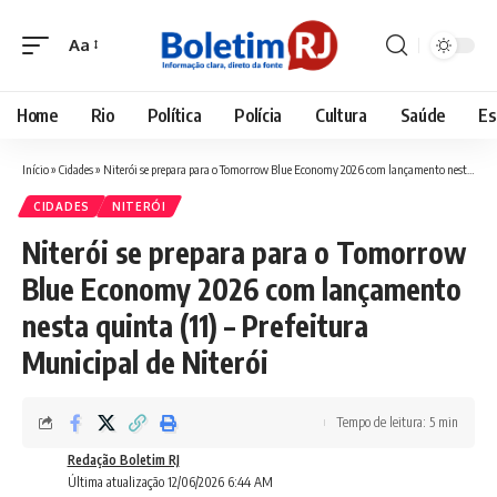
Aa
Font
Resizer
Home
Rio
Política
Polícia
Cultura
Saúde
Es
Início
»
Cidades
»
Niterói se prepara para o Tomorrow Blue Economy 2026 com lançamento nesta quinta (11) – Prefeitura Municipal de Niterói
CIDADES
NITERÓI
Niterói se prepara para o Tomorrow
Blue Economy 2026 com lançamento
nesta quinta (11) – Prefeitura
Municipal de Niterói
Tempo de leitura: 5 min
Redação Boletim RJ
Última atualização 12/06/2026 6:44 AM