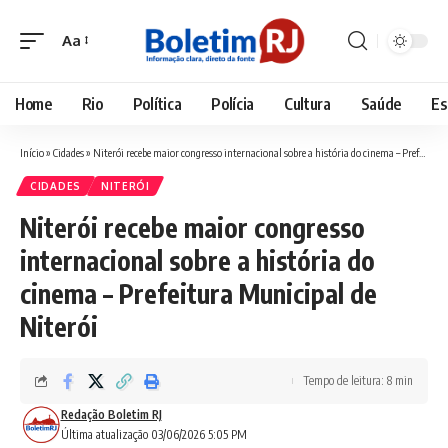
Aa
Font
Resizer
Home
Rio
Política
Polícia
Cultura
Saúde
Es
Início
»
Cidades
»
Niterói recebe maior congresso internacional sobre a história do cinema – Prefeitura Municipal de Niterói
CIDADES
NITERÓI
Niterói recebe maior congresso
internacional sobre a história do
cinema – Prefeitura Municipal de
Niterói
Tempo de leitura: 8 min
Redação Boletim RJ
Última atualização 03/06/2026 5:05 PM