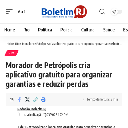
Aa
Font
Resizer
Home
Rio
Política
Polícia
Cultura
Saúde
Es
Início
»
Rio
»
Morador de Petrópolis cria aplicativo gratuito para organizar garantias e reduzir perdas
RIO
Morador de Petrópolis cria
aplicativo gratuito para organizar
garantias e reduzir perdas
Tempo de leitura: 3 min
Redação Boletim RJ
Última atualização 17/03/2026 1:22 PM
1 de 1 Petropolitano lança app gratuito para organizar garantias e