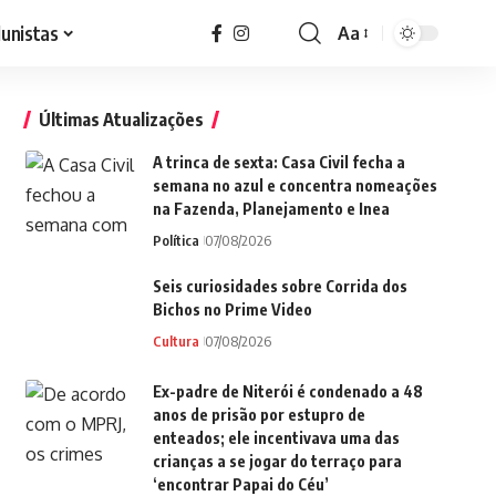
lunistas
Aa
Font
Resizer
Últimas Atualizações
A trinca de sexta: Casa Civil fecha a
semana no azul e concentra nomeações
na Fazenda, Planejamento e Inea
Política
07/08/2026
Seis curiosidades sobre Corrida dos
Bichos no Prime Video
Cultura
07/08/2026
Ex-padre de Niterói é condenado a 48
anos de prisão por estupro de
enteados; ele incentivava uma das
crianças a se jogar do terraço para
‘encontrar Papai do Céu’