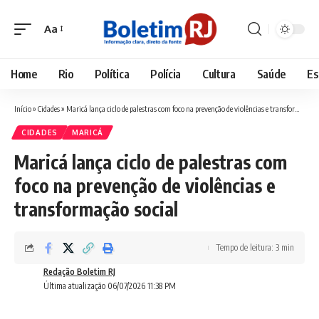
Aa
Font
Resizer
Home
Rio
Política
Polícia
Cultura
Saúde
Es
Início
»
Cidades
»
Maricá lança ciclo de palestras com foco na prevenção de violências e transformação social
CIDADES
MARICÁ
Maricá lança ciclo de palestras com
foco na prevenção de violências e
transformação social
Tempo de leitura: 3 min
Redação Boletim RJ
Última atualização 06/07/2026 11:38 PM