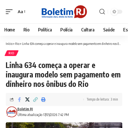
Aa
Font
Resizer
Home
Rio
Política
Polícia
Cultura
Saúde
Es
Início
»
Rio
»
Linha 634 começa a operar e inaugura modelo sem pagamento em dinheiro nos ônibus do Rio
RIO
Linha 634 começa a operar e
inaugura modelo sem pagamento em
dinheiro nos ônibus do Rio
Tempo de leitura: 3 min
Boletim RJ
Última atualização 17/05/2026 7:42 PM