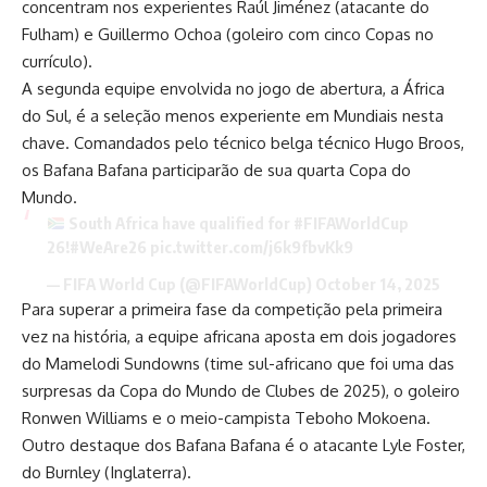
concentram nos experientes Raúl Jiménez (atacante do
Fulham) e Guillermo Ochoa (goleiro com cinco Copas no
currículo).
A segunda equipe envolvida no jogo de abertura, a África
do Sul, é a seleção menos experiente em Mundiais nesta
chave. Comandados pelo técnico belga técnico Hugo Broos,
os Bafana Bafana participarão de sua quarta Copa do
Mundo.
South Africa have qualified for
#FIFAWorldCup
26!
#WeAre26
pic.twitter.com/j6k9fbvKk9
— FIFA World Cup (@FIFAWorldCup)
October 14, 2025
Para superar a primeira fase da competição pela primeira
vez na história, a equipe africana aposta em dois jogadores
do Mamelodi Sundowns (time sul-africano que foi uma das
surpresas da Copa do Mundo de Clubes de 2025), o goleiro
Ronwen Williams e o meio-campista Teboho Mokoena.
Outro destaque dos Bafana Bafana é o atacante Lyle Foster,
do Burnley (Inglaterra).