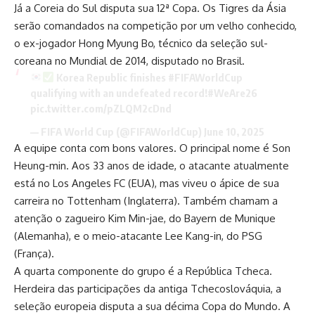
Já a Coreia do Sul disputa sua 12ª Copa. Os Tigres da Ásia
serão comandados na competição por um velho conhecido,
o ex-jogador Hong Myung Bo, técnico da seleção sul-
coreana no Mundial de 2014, disputado no Brasil.
Korea Republic finishes
#FIFAWorldCup
qualifying with an undefeated record!
#WeAre26
pic.twitter.com/pZLQM2cDnd
— FIFA World Cup (@FIFAWorldCup)
June 10, 2025
A equipe conta com bons valores. O principal nome é Son
Heung-min. Aos 33 anos de idade, o atacante atualmente
está no Los Angeles FC (EUA), mas viveu o ápice de sua
carreira no Tottenham (Inglaterra). Também chamam a
atenção o zagueiro Kim Min-jae, do Bayern de Munique
(Alemanha), e o meio-atacante Lee Kang-in, do PSG
(França).
A quarta componente do grupo é a República Tcheca.
Herdeira das participações da antiga Tchecoslováquia, a
seleção europeia disputa a sua décima Copa do Mundo. A