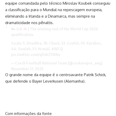
equipe comandada pelo técnico Miroslav Koubek conseguiu
a classificação para o Mundial na repescagem europeia,
eliminando a Irlanda e a Dinamarca, mas sempre na
dramaticidade nos pênaltis.
6:0
| The winning end of the World Cup 2026
qualification.
Goals: 5. Douděra, 18. Chorý, 32. Coufal, 39. Karabec,
44. Souček, 51. Hranáč.
#WCQ
pic.twitter.com/qDvkZYi6hu
— Czech Football National Team (@ceskarepre_eng)
November 17, 2025
O grande nome da equipe é o centroavante Patrik Schick,
que defende o Bayer Leverkusen (Alemanha).
Com informações da fonte