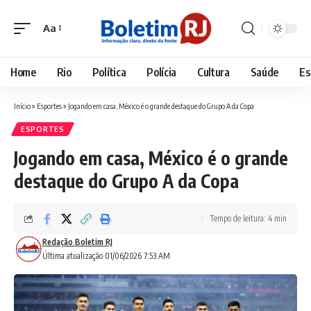
Aa
Font
Resizer
Home
Rio
Política
Polícia
Cultura
Saúde
Es
Início
»
Esportes
»
Jogando em casa, México é o grande destaque do Grupo A da Copa
ESPORTES
Jogando em casa, México é o grande
destaque do Grupo A da Copa
Tempo de leitura: 4 min
Redação Boletim RJ
Última atualização 01/06/2026 7:53 AM