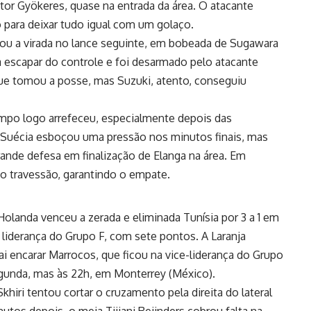
ktor Gyökeres, quase na entrada da área. O atacante
o para deixar tudo igual com um golaço.
mou a virada no lance seguinte, em bobeada de Sugawara
la escapar do controle e foi desarmado pelo atacante
que tomou a posse, mas Suzuki, atento, conseguiu
po logo arrefeceu, especialmente depois das
 a Suécia esboçou uma pressão nos minutos finais, mas
rande defesa em finalização de Elanga na área. Em
 o travessão, garantindo o empate.
Holanda venceu a zerada e eliminada Tunísia por 3 a 1 em
 liderança do Grupo F, com sete pontos. A Laranja
ai encarar Marrocos, que ficou na vice-liderança do Grupo
egunda, mas às 22h, em Monterrey (México).
khiri tentou cortar o cruzamento pela direita do lateral