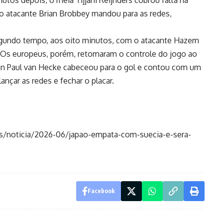
utos depois, o meia Tijjani Reijnders cobrou falta na
e o atacante Brian Brobbey mandou para as redes,
segundo tempo, aos oito minutos, com o atacante Hazem
 Os europeus, porém, retomaram o controle do jogo ao
 Jan Paul van Hecke cabeceou para o gol e contou com um
nçar as redes e fechar o placar.
tes/noticia/2026-06/japao-empata-com-suecia-e-sera-
Facebook