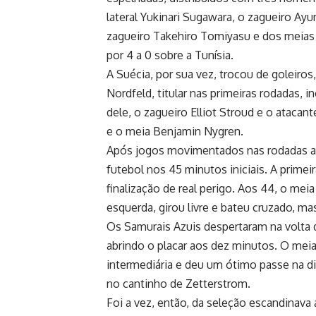
lateral Yukinari Sugawara, o zagueiro A
zagueiro Takehiro Tomiyasu e dos meias J
por 4 a 0 sobre a Tunísia.
A Suécia, por sua vez, trocou de goleiros
Nordfeld, titular nas primeiras rodadas, i
dele, o zagueiro Elliot Stroud e o atacan
e o meia Benjamin Nygren.
Após jogos movimentados nas rodadas a
futebol nos 45 minutos iniciais. A primei
finalização de real perigo. Aos 44, o me
esquerda, girou livre e bateu cruzado, ma
Os Samurais Azuis despertaram na volta 
abrindo o placar aos dez minutos. O mei
intermediária e deu um ótimo passe na di
no cantinho de Zetterstrom.
Foi a vez, então, da seleção escandinava 