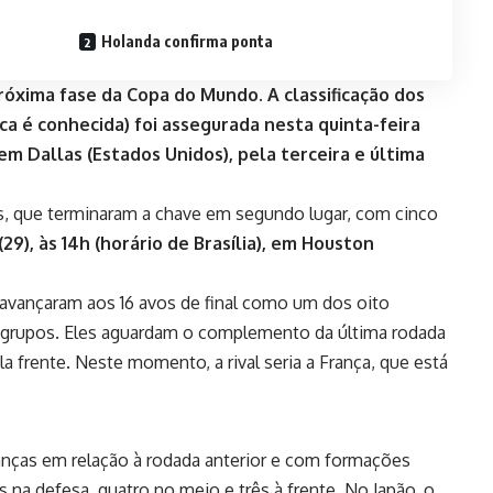
Holanda confirma ponta
próxima fase da Copa do Mundo. A classificação dos
ca é conhecida) foi assegurada nesta quinta-feira
 em Dallas (Estados Unidos), pela terceira e última
es, que terminaram a chave em segundo lugar, com cinco
9), às 14h (horário de Brasília), em Houston
vançaram aos 16 avos de final como um dos oito
e grupos. Eles aguardam o complemento da última rodada
a frente. Neste momento, a rival seria a França, que está
ças em relação à rodada anterior e com formações
 na defesa, quatro no meio e três à frente. No Japão, o