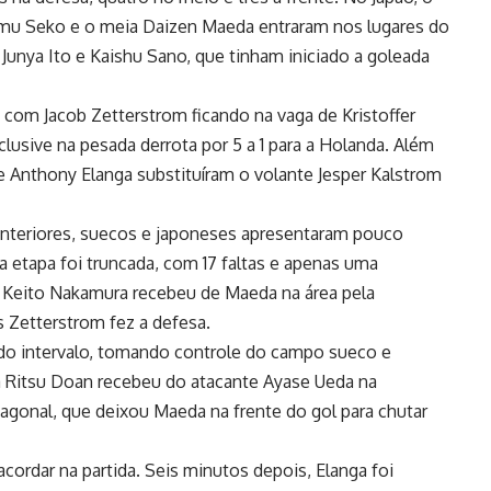
yumu Seko e o meia Daizen Maeda entraram nos lugares do
unya Ito e Kaishu Sano, que tinham iniciado a goleada
, com Jacob Zetterstrom ficando na vaga de Kristoffer
nclusive na pesada derrota por 5 a 1 para a Holanda. Além
te Anthony Elanga substituíram o volante Jesper Kalstrom
nteriores, suecos e japoneses apresentaram pouco
ra etapa foi truncada, com 17 faltas e apenas uma
ia Keito Nakamura recebeu de Maeda na área pela
s Zetterstrom fez a defesa.
do intervalo, tomando controle do campo sueco e
a Ritsu Doan recebeu do atacante Ayase Ueda na
agonal, que deixou Maeda na frente do gol para chutar
acordar na partida. Seis minutos depois, Elanga foi