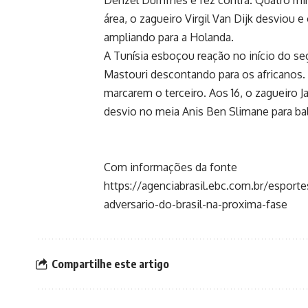
Denzel Dumfries e fez contra. Quatro min
área, o zagueiro Virgil Van Dijk desviou 
ampliando para a Holanda.
A Tunísia esboçou reação no início do 
Mastouri descontando para os africanos.
marcarem o terceiro. Aos 16, o zagueiro
desvio no meia Anis Ben Slimane para bala
Com informações da fonte
https://agenciabrasil.ebc.com.br/espor
adversario-do-brasil-na-proxima-fase
Compartilhe este artigo