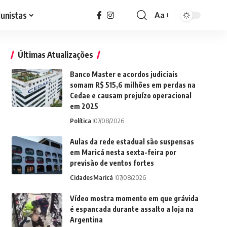
lunistas
Aa
Font
Resizer
Últimas Atualizações
Banco Master e acordos judiciais
somam R$ 515,6 milhões em perdas na
Cedae e causam prejuízo operacional
em 2025
Política
07/08/2026
Aulas da rede estadual são suspensas
em Maricá nesta sexta-feira por
previsão de ventos fortes
Cidades
Maricá
07/08/2026
Vídeo mostra momento em que grávida
é espancada durante assalto a loja na
Argentina