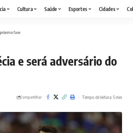
cia
Cultura
Saúde
Esportes
Cidades
Co
 próxima fase
ia e será adversário do
Tempo de leitura: 5 min
Compartilhar