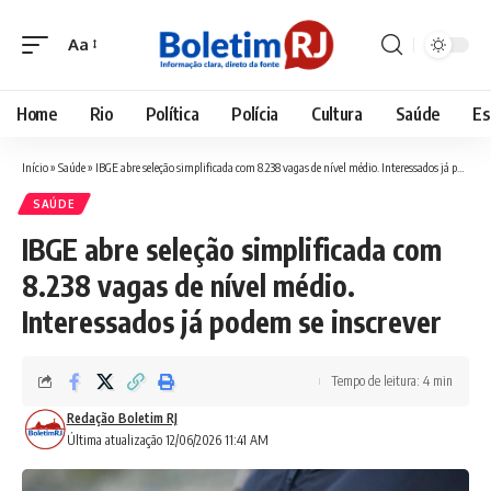
Aa
Font
Resizer
Home
Rio
Política
Polícia
Cultura
Saúde
Es
Início
»
Saúde
»
IBGE abre seleção simplificada com 8.238 vagas de nível médio. Interessados já podem se inscrever
SAÚDE
IBGE abre seleção simplificada com
8.238 vagas de nível médio.
Interessados já podem se inscrever
Tempo de leitura: 4 min
Redação Boletim RJ
Última atualização 12/06/2026 11:41 AM