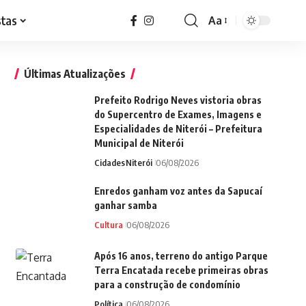
stas
Aa
Font
Resizer
Últimas Atualizações
Prefeito Rodrigo Neves vistoria obras
do Supercentro de Exames, Imagens e
Especialidades de Niterói – Prefeitura
Municipal de Niterói
Cidades
Niterói
06/08/2026
Enredos ganham voz antes da Sapucaí
ganhar samba
Cultura
06/08/2026
Após 16 anos, terreno do antigo Parque
Terra Encatada recebe primeiras obras
para a construção de condomínio
Política
06/08/2026