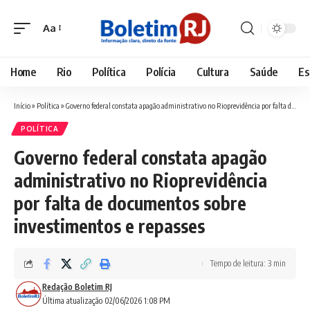
Aa
Font
Resizer
Home
Rio
Política
Polícia
Cultura
Saúde
Es
Início
»
Política
»
Governo federal constata apagão administrativo no Rioprevidência por falta de documentos sobre investimentos e repasses
POLÍTICA
Governo federal constata apagão
administrativo no Rioprevidência
por falta de documentos sobre
investimentos e repasses
Tempo de leitura: 3 min
Redação Boletim RJ
Última atualização 02/06/2026 1:08 PM