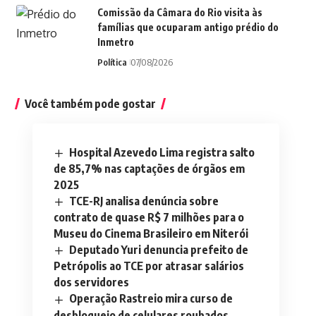
Comissão da Câmara do Rio visita às
famílias que ocuparam antigo prédio do
Inmetro
Política
07/08/2026
Você também pode gostar
Hospital Azevedo Lima registra salto
de 85,7% nas captações de órgãos em
2025
TCE-RJ analisa denúncia sobre
contrato de quase R$ 7 milhões para o
Museu do Cinema Brasileiro em Niterói
Deputado Yuri denuncia prefeito de
Petrópolis ao TCE por atrasar salários
dos servidores
Operação Rastreio mira curso de
desbloqueio de celulares roubados