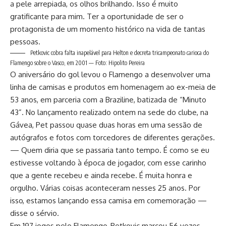
a pele arrepiada, os olhos brilhando. Isso é muito
gratificante para mim. Ter a oportunidade de ser o
protagonista de um momento histórico na vida de tantas
pessoas.
Petkovic cobra falta inapelável para Helton e decreta tricampeonato carioca do
Flamengo sobre o Vasco, em 2001 — Foto: Hipolito Pereira
O aniversário do gol levou o Flamengo a desenvolver uma
linha de camisas e produtos em homenagem ao ex-meia de
53 anos, em parceria com a Braziline, batizada de “Minuto
43”. No lançamento realizado ontem na sede do clube, na
Gávea, Pet passou quase duas horas em uma sessão de
autógrafos e fotos com torcedores de diferentes gerações.
— Quem diria que se passaria tanto tempo. É como se eu
estivesse voltando à época de jogador, com esse carinho
que a gente recebeu e ainda recebe. É muita honra e
orgulho. Várias coisas aconteceram nesses 25 anos. Por
isso, estamos lançando essa camisa em comemoração —
disse o sérvio.
Em 197 jogos pelo Flamengo, Petkovic marcou 56 vezes —