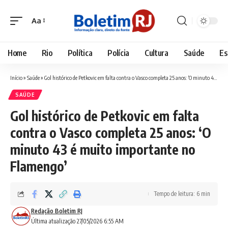
Aa
Font
Resizer
Home
Rio
Política
Polícia
Cultura
Saúde
Es
Início
»
Saúde
»
Gol histórico de Petkovic em falta contra o Vasco completa 25 anos: ‘O minuto 43 é muito importante no Flamengo’
SAÚDE
Gol histórico de Petkovic em falta
contra o Vasco completa 25 anos: ‘O
minuto 43 é muito importante no
Flamengo’
Tempo de leitura: 6 min
Redação Boletim RJ
Última atualização 27/05/2026 6:55 AM