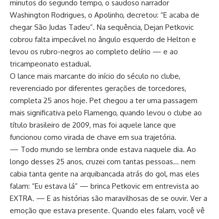
minutos do segundo tempo, o saudoso narrador
Washington Rodrigues, o Apolinho, decretou: “E acaba de
chegar São Judas Tadeu”. Na sequência, Dejan Petkovic
cobrou falta impecável no ângulo esquerdo de Helton e
levou os rubro-negros ao completo delírio — e ao
tricampeonato estadual.
O lance mais marcante do início do século no clube,
reverenciado por diferentes gerações de torcedores,
completa 25 anos hoje. Pet chegou a ter uma passagem
mais significativa pelo Flamengo, quando levou o clube ao
título brasileiro de 2009, mas foi aquele lance que
funcionou como virada de chave em sua trajetória.
— Todo mundo se lembra onde estava naquele dia. Ao
longo desses 25 anos, cruzei com tantas pessoas… nem
cabia tanta gente na arquibancada atrás do gol, mas eles
falam: “Eu estava lá” — brinca Petkovic em entrevista ao
EXTRA. — E as histórias são maravilhosas de se ouvir. Ver a
emoção que estava presente. Quando eles falam, você vê