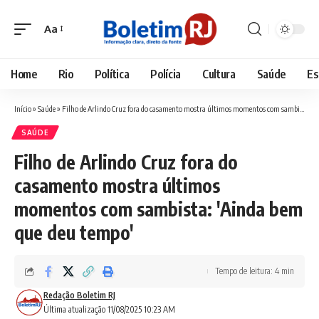
Aa
Font
Resizer
Home
Rio
Política
Polícia
Cultura
Saúde
Es
Início
»
Saúde
»
Filho de Arlindo Cruz fora do casamento mostra últimos momentos com sambista: 'Ainda bem que deu tempo'
SAÚDE
Filho de Arlindo Cruz fora do
casamento mostra últimos
momentos com sambista: 'Ainda bem
que deu tempo'
Tempo de leitura: 4 min
Redação Boletim RJ
Última atualização 11/08/2025 10:23 AM