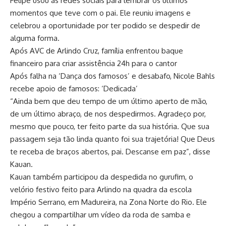
Felipe usou as redes sociais para lembrar os últimos
momentos que teve com o pai. Ele reuniu imagens e
celebrou a oportunidade por ter podido se despedir de
alguma forma.
Após AVC de Arlindo Cruz, família enfrentou baque
financeiro para criar assistência 24h para o cantor
Após falha na ‘Dança dos famosos’ e desabafo, Nicole Bahls
recebe apoio de famosos: ‘Dedicada’
“Ainda bem que deu tempo de um último aperto de mão,
de um último abraço, de nos despedirmos. Agradeço por,
mesmo que pouco, ter feito parte da sua história. Que sua
passagem seja tão linda quanto foi sua trajetória! Que Deus
te receba de braços abertos, pai. Descanse em paz”, disse
Kauan.
Kauan também participou da despedida no gurufim, o
velório festivo feito para Arlindo na quadra da escola
Império Serrano, em Madureira, na Zona Norte do Rio. Ele
chegou a compartilhar um vídeo da roda de samba e