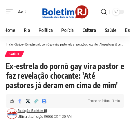
Aa
Font
Resizer
Home
Rio
Política
Polícia
Cultura
Saúde
Es
Início
»
Saúde
»
Ex-estrela do pornô gay vira pastor e faz revelação chocante: 'Até pastores já deram em cima de mim'
SAÚDE
Ex-estrela do pornô gay vira pastor e
faz revelação chocante: 'Até
pastores já deram em cima de mim'
Tempo de leitura: 3 min
Redação Boletim RJ
Última atualização 29/07/2025 11:20 AM