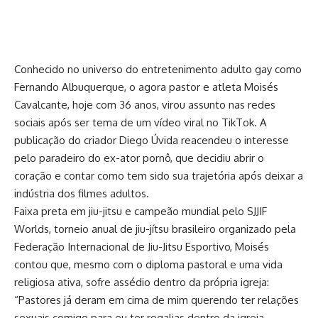
Conhecido no universo do entretenimento adulto gay como
Fernando Albuquerque, o agora pastor e atleta Moisés
Cavalcante, hoje com 36 anos, virou assunto nas redes
sociais após ser tema de um vídeo viral no TikTok. A
publicação do criador Diego Úvida reacendeu o interesse
pelo paradeiro do ex-ator pornô, que decidiu abrir o
coração e contar como tem sido sua trajetória após deixar a
indústria dos filmes adultos.
Faixa preta em jiu-jitsu e campeão mundial pelo SJJIF
Worlds, torneio anual de jiu-jítsu brasileiro organizado pela
Federação Internacional de Jiu-Jitsu Esportivo, Moisés
contou que, mesmo com o diploma pastoral e uma vida
religiosa ativa, sofre assédio dentro da própria igreja:
“Pastores já deram em cima de mim querendo ter relações
sexuais comigo para eu ter regalias dentro da igreja,