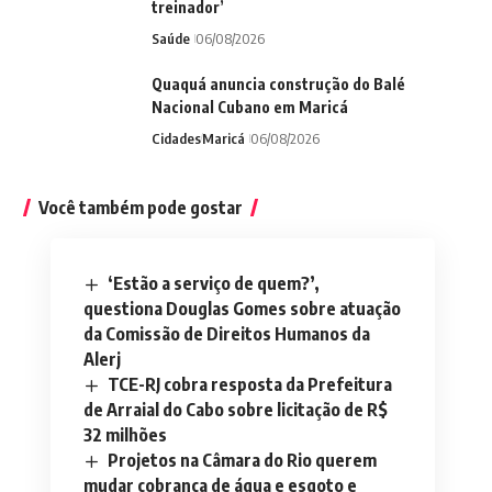
treinador’
Saúde
06/08/2026
Quaquá anuncia construção do Balé
Nacional Cubano em Maricá
Cidades
Maricá
06/08/2026
Você também pode gostar
‘Estão a serviço de quem?’,
questiona Douglas Gomes sobre atuação
da Comissão de Direitos Humanos da
Alerj
TCE-RJ cobra resposta da Prefeitura
de Arraial do Cabo sobre licitação de R$
32 milhões
Projetos na Câmara do Rio querem
mudar cobrança de água e esgoto e