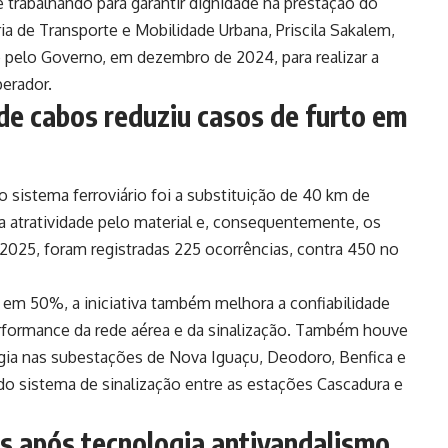
trabalhando para garantir dignidade na prestação do
ia de Transporte e Mobilidade Urbana, Priscila Sakalem,
 pelo Governo, em dezembro de 2024, para realizar a
perador.
 de cabos reduziu casos de furto em
o sistema ferroviário foi a substituição de 40 km de
a atratividade pelo material e, consequentemente, os
2025, foram registradas 225 ocorrências, contra 450 no
 em 50%, a iniciativa também melhora a confiabilidade
rformance da rede aérea e da sinalização. Também houve
rgia nas subestações de Nova Iguaçu, Deodoro, Benfica e
do sistema de sinalização entre as estações Cascadura e
s após tecnologia antivandalismo