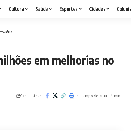
Cultura
Saúde
Esportes
Cidades
Coluni
roviário
milhões em melhorias no
Tempo de leitura: 5 min
Compartilhar