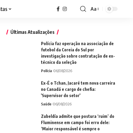
stas
Aa
Font
Resizer
Últimas Atualizações
Polícia faz operação na associação de
futebol da Coreia do Sul por
investigação sobre contratação de ex-
técnico da seleção
Polícia
06/08/2026
Ex-É o Tchan, Jacaré tem nova carreira
no Canadá e cargo de chefia:
'Supervisor do setor'
Saúde
06/08/2026
Zubeldía admite que postura ‘ruim’ do
Fluminense em campo foi erro dele:
‘Maior responsável é sempre o