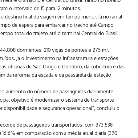
am entre Gramacho e Central do Brasil, tanto no horário
am o intervalo de 15 para 12 minutos.
o destino final da viagem em tempo menor. Já no ramal
tempo de espera para embarcar no trecho até Campo
mpo total do trajeto até o terminal Central do Brasil
.
, 44.808 dormentes, 210 vigas de pontes e 275 mil
tuídos. Já o investimento na infraestrutura e estações
 das oficinas de São Diogo e Deodoro, da cobertura e das
ém da reforma da escada e da passarela da estação
 no aumento do número de passageiros diariamente,
cipal objetivo é modernizar o sistema de transporte
r disponibilidade e segurança operacional”, concluiu o
.
 recorde de passageiros transportados, com 373.538
 16,6% em comparação com a média atual diária (320