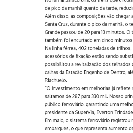
No ramal Saracuruna, os trens que circul
de pico da manhã quanto da tarde, reduzir
Além disso, as composições vão chegar a
Santa Cruz, durante o pico da manhã, o 
Grande passou de 20 para 18 minutos. O te
também foi encurtado em cinco minutos
Na linha férrea, 402 toneladas de trilhos
acessórios de fixação estão sendo substi
possibilitou a revitalização dos telhados
calhas da Estação Engenho de Dentro, al
Riachuelo.
“O investimento em melhorias já reflete
saltamos de 287 para 330 mil. Nosso prin
público ferroviário, garantindo uma melho
presidente da SuperVia, Everton Trindade
Em maio, o sistema ferroviário registrou
embarques, o que representa aumento de