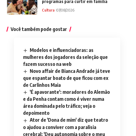
programas para curtir em família
Cultura
07/08/2026
Você também pode gostar
Modelos e influenciadoras: as
mulheres dos jogadores da seleção que
fazem sucesso na web
Novo affair de Bianca Andrade já teve
que espantar boato de que ficou com ex
de Carlinhos Maia
'É apavorante': moradores do Alemão
e da Penha contam como é viver numa
área dominada pelo tráfico; veja o
depoimento
Ator de 'Dona de mim' diz que teatro
o ajudou a conviver com a paralisia
cerebral: 'Deu autonomia sobre o meu