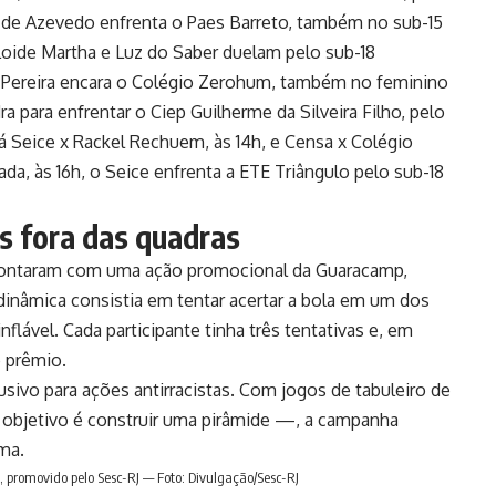
 de Azevedo enfrenta o Paes Barreto, também no sub-15
 Loide Martha e Luz do Saber duelam pelo sub-18
o Pereira encara o Colégio Zerohum, também no feminino
dra para enfrentar o Ciep Guilherme da Silveira Filho, pelo
á Seice x Rackel Rechuem, às 14h, e Censa x Colégio
ada, às 16h, o Seice enfrenta a ETE Triângulo pelo sub-18
as fora das quadras
 contaram com uma ação promocional da Guaracamp,
dinâmica consistia em tentar acertar a bola em um dos
nflável. Cada participante tinha três tentativas e, em
 prêmio.
vo para ações antirracistas. Com jogos de tabuleiro de
objetivo é construir uma pirâmide —, a campanha
ma.
, promovido pelo Sesc-RJ — Foto: Divulgação/Sesc-RJ