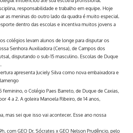
olegial influenciou até sua escolha profissional:
iplina, responsabilidade e trabalho em equipe. Hoje
ar as meninas do outro lado da quadra é muito especial.
esporte dentro das escolas e incentiva muitos jovens a
ros colégios levam alunos de longe para disputar os
ossa Senhora Auxiliadora (Censa), de Campos dos
utsal, disputando o sub-15 masculino. Escolas de Duque
.
rtura apresenta Juciely Silva como nova embaixadora e
 Flamengo
 feminino, o Colégio Paes Barreto, de Duque de Caxias,
r 4 a 2. A goleira Manoela Ribeiro, de 14 anos,
, mas sei que isso vai acontecer. Esse ano nossa
h, com GEO Dr. Sócrates x GEO Nelson Prudêncio, pelo