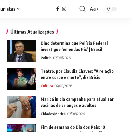
lunistas
Aa
Font
Resizer
Últimas Atualizações
Dino determina que Polícia Federal
investigue ‘emendas Pix’ | Brasil
Polícia
07/08/2026
Teatro, por Claudia Chaves: “A relação
entre corpo e morte”, diz Brício
Cultura
07/08/2026
Maricá inicia campanha para atualizar
vacinas de crianças e adultos
Cidades
Maricá
07/08/2026
Fim de semana do Dia dos Pais: 10