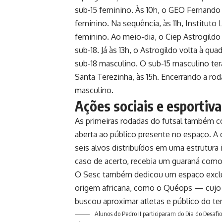
sub-15 feminino. Às 10h, o GEO Fernando
feminino. Na sequência, às 11h, Instituto
feminino. Ao meio-dia, o Ciep Astrogild
sub-18. Já às 13h, o Astrogildo volta à qua
sub-18 masculino. O sub-15 masculino ter
Santa Terezinha, às 15h. Encerrando a rod
masculino.
Ações sociais e esportiv
As primeiras rodadas do futsal também
aberta ao público presente no espaço. A 
seis alvos distribuídos em uma estrutura i
caso de acerto, recebia um guaraná como
O Sesc também dedicou um espaço exclusi
origem africana, como o Quéops — cujo 
buscou aproximar atletas e público do te
Alunos do Pedro II participaram do Dia do Desafio