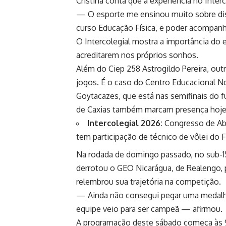
Cristina conta que a experiência no Interc
— O esporte me ensinou muito sobre disc
curso Educação Física, e poder acompanh
O Intercolegial mostra a importância do 
acreditarem nos próprios sonhos.
Além do Ciep 258 Astrogildo Pereira, out
jogos. É o caso do Centro Educacional N
Goytacazes, que está nas semifinais do f
de Caxias também marcam presença hoje
Intercolegial 2026:
Congresso de Abe
tem participação de técnico de vôlei do
Na rodada de domingo passado, no sub-15
derrotou o GEO Nicarágua, de Realengo, po
relembrou sua trajetória na competição.
— Ainda não consegui pegar uma medalha
equipe veio para ser campeã — afirmou.
A programação deste sábado começa às 9