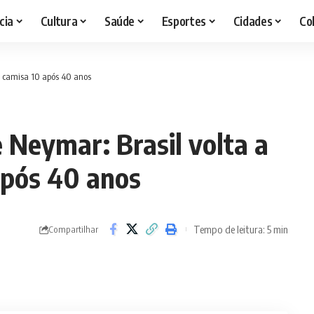
cia
Cultura
Saúde
Esportes
Cidades
Co
em camisa 10 após 40 anos
e Neymar: Brasil volta a
após 40 anos
Tempo de leitura: 5 min
Compartilhar