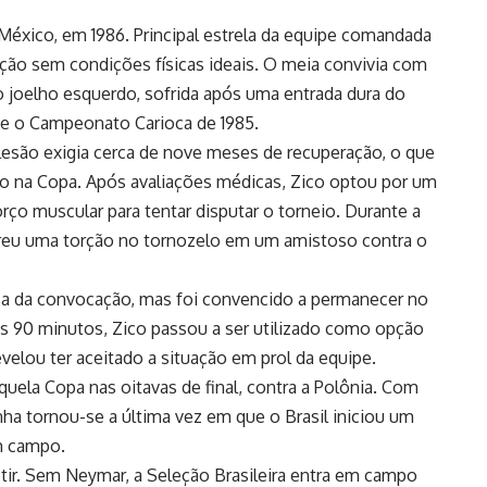
México, em 1986. Principal estrela da equipe comandada
ção sem condições físicas ideais. O meia convivia com
 joelho esquerdo, sofrida após uma entrada dura do
te o Campeonato Carioca de 1985.
 lesão exigia cerca de nove meses de recuperação, o que
ação na Copa. Após avaliações médicas, Zico optou por um
ço muscular para tentar disputar o torneio. Durante a
freu uma torção no tornozelo em um amistoso contra o
sa da convocação, mas foi convencido a permanecer no
s 90 minutos, Zico passou a ser utilizado como opção
velou ter aceitado a situação em prol da equipe.
quela Copa nas oitavas de final, contra a Polônia. Com
anha tornou-se a última vez em que o Brasil iniciou um
m campo.
petir. Sem Neymar, a Seleção Brasileira entra em campo