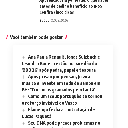
Aposentadoria por idade: o que saber
antes de pedir o benefício ao INSS.
Confira cinco dicas
Saúde
07/08/2026
Você também pode gostar
Ana Paula Renault, Jonas Sulzbach e
Leandro Boneco estão no paredão do
'BBB 26' após pedra, papel e tesoura
Após prisão por pensão, Jô vira
músico e investe em roda de samba em
BH: 'Trocou os gramados pelo tantã'
Como um scout português se tornou
o reforço invisível do Vasco
Flamengo fecha a contratação de
Lucas Paquetá
Seu DNA pode prever problemas no