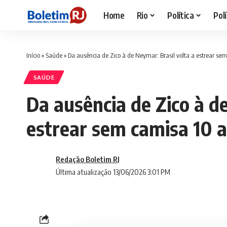
Home
Rio
Política
Polí
Início
»
Saúde
»
Da ausência de Zico à de Neymar: Brasil volta a estrear s
SAÚDE
Da ausência de Zico à d
estrear sem camisa 10 
Redação Boletim RJ
Última atualização 13/06/2026 3:01 PM