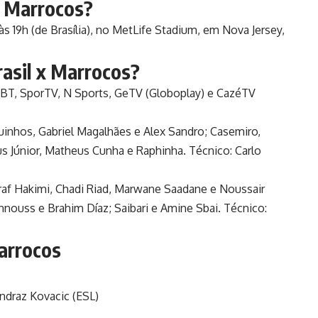
 x Marrocos?
às 19h (de Brasília), no MetLife Stadium, em Nova Jersey,
rasil x Marrocos?
 SBT, SporTV, N Sports, GeTV (Globoplay) e CazéTV
quinhos, Gabriel Magalhães e Alex Sandro; Casemiro,
s Júnior, Matheus Cunha e Raphinha. Técnico: Carlo
raf Hakimi, Chadi Riad, Marwane Saadane e Noussair
nnouss e Brahim Díaz; Saibari e Amine Sbai. Técnico:
arrocos
ndraz Kovacic (ESL)