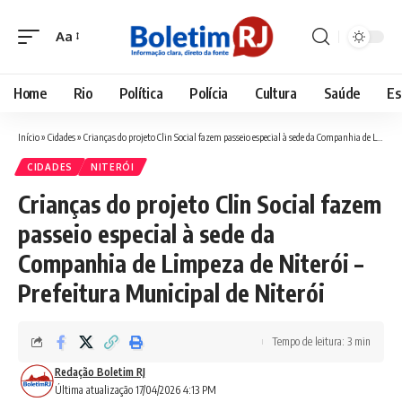
Aa
Font
Resizer
Home
Rio
Política
Polícia
Cultura
Saúde
Es
Início
»
Cidades
»
Crianças do projeto Clin Social fazem passeio especial à sede da Companhia de Limpeza de Niterói – Prefeitura Municipal de Niterói
CIDADES
NITERÓI
Crianças do projeto Clin Social fazem
passeio especial à sede da
Companhia de Limpeza de Niterói –
Prefeitura Municipal de Niterói
Tempo de leitura: 3 min
Redação Boletim RJ
Última atualização 17/04/2026 4:13 PM