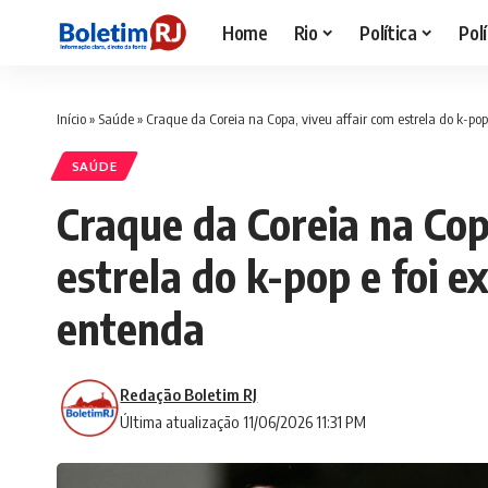
Home
Rio
Política
Polí
Início
»
Saúde
»
Craque da Coreia na Copa, viveu affair com estrela do k-pop
SAÚDE
Craque da Coreia na Cop
estrela do k-pop e foi e
entenda
Redação Boletim RJ
Última atualização 11/06/2026 11:31 PM