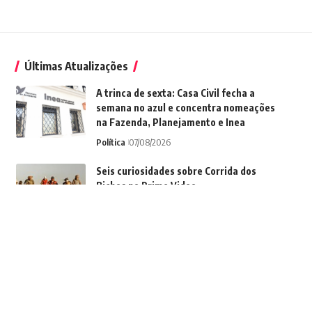
Últimas Atualizações
A trinca de sexta: Casa Civil fecha a
semana no azul e concentra nomeações
na Fazenda, Planejamento e Inea
Política
07/08/2026
Seis curiosidades sobre Corrida dos
Bichos no Prime Video
Cultura
07/08/2026
Ex-padre de Niterói é condenado a 48
anos de prisão por estupro de
enteados; ele incentivava uma das
crianças a se jogar do terraço para
‘encontrar Papai do Céu’