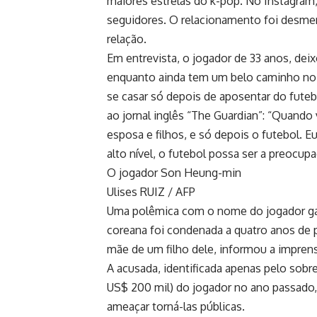
maiores estrelas do k-pop. No Instagram,
seguidores. O relacionamento foi desment
relação.
Em entrevista, o jogador de 33 anos, deix
enquanto ainda tem um belo caminho no fu
se casar só depois de aposentar do fute
ao jornal inglês “The Guardian”: “Quando 
esposa e filhos, e só depois o futebol. 
alto nível, o futebol possa ser a preocu
O jogador Son Heung-min
Ulises RUIZ / AFP
Uma polêmica com o nome do jogador ga
coreana foi condenada a quatro anos de 
mãe de um filho dele, informou a imprens
A acusada, identificada apenas pelo sob
US$ 200 mil) do jogador no ano passado,
ameaçar torná-las públicas.