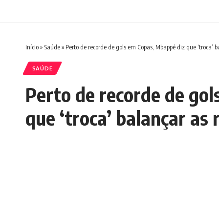
Início
»
Saúde
»
Perto de recorde de gols em Copas, Mbappé diz que ‘troca’ 
SAÚDE
Perto de recorde de go
que ‘troca’ balançar as 
França em 2026
Redação Boletim RJ
Última atualização 11/06/2026 8:30 PM