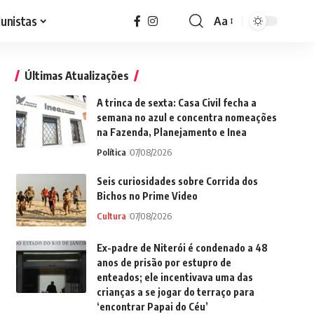
lunistas
Aa
Font
Resizer
Últimas Atualizações
A trinca de sexta: Casa Civil fecha a
semana no azul e concentra nomeações
na Fazenda, Planejamento e Inea
Política
07/08/2026
Seis curiosidades sobre Corrida dos
Bichos no Prime Video
Cultura
07/08/2026
Ex-padre de Niterói é condenado a 48
anos de prisão por estupro de
enteados; ele incentivava uma das
crianças a se jogar do terraço para
‘encontrar Papai do Céu’