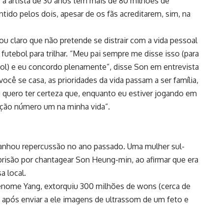
 a artista de 30 anos tem mais de 80 milhões de
ido pelos dois, apesar de os fãs acreditarem, sim, na
ou claro que não pretende se distrair com a vida pessoal
tebol para trilhar. “Meu pai sempre me disse isso (para
bol) e eu concordo plenamente”, disse Son em entrevista
você se casa, as prioridades da vida passam a ser família,
Eu quero ter certeza que, enquanto eu estiver jogando em
pação número um na minha vida”.
nhou repercussão no ano passado. Uma mulher sul-
prisão por chantagear Son Heung-min, ao afirmar que era
a local.
renome Yang, extorquiu 300 milhões de wons (cerca de
 após enviar a ele imagens de ultrassom de um feto e