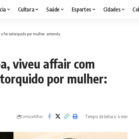
cia
Cultura
Saúde
Esportes
Cidades
Co
 e foi extorquido por mulher: entenda
a, viveu affair com
xtorquido por mulher:
Tempo de leitura: 4 min
Compartilhar