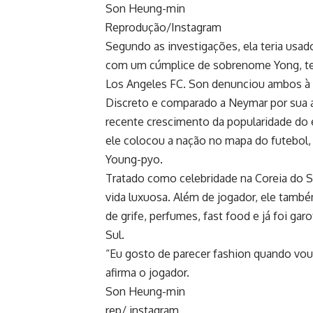
Son Heung-min
Reprodução/Instagram
Segundo as investigações, ela teria usado
com um cúmplice de sobrenome Yong, ten
Los Angeles FC. Son denunciou ambos à po
Discreto e comparado a Neymar por sua 
recente crescimento da popularidade do e
ele colocou a nação no mapa do futebol, 
Young-pyo.
Tratado como celebridade na Coreia do Su
vida luxuosa. Além de jogador, ele tam
de grife, perfumes, fast food e já foi g
Sul.
“Eu gosto de parecer fashion quando vou 
afirma o jogador.
Son Heung-min
rep/ instagram