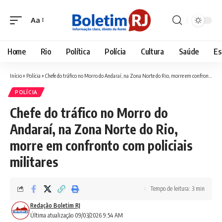
Aa
Font
Resizer
Home
Rio
Política
Polícia
Cultura
Saúde
Es
Início
»
Polícia
»
Chefe do tráfico no Morro do Andaraí, na Zona Norte do Rio, morre em confronto com policiais militares
POLÍCIA
Chefe do tráfico no Morro do
Andaraí, na Zona Norte do Rio,
morre em confronto com policiais
militares
Tempo de leitura: 3 min
Redação Boletim RJ
Última atualização 09/03/2026 9:54 AM