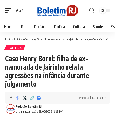
Aa
Font
Resizer
Home
Rio
Política
Polícia
Cultura
Saúde
Es
Início
»
Política
»
Caso Henry Borel: filha de ex-namorada de Jairinho relata agressões na infância durante julgamento
POLÍTICA
Caso Henry Borel: filha de ex-
namorada de Jairinho relata
agressões na infância durante
julgamento
Tempo de leitura: 3 min
Redação Boletim RJ
Última atualização 28/05/2026 12:22 PM