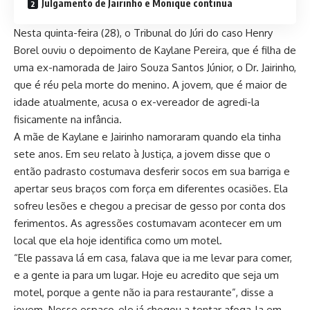
Julgamento de Jairinho e Monique continua
Nesta quinta-feira (28), o Tribunal do Júri do caso Henry
Borel ouviu o depoimento de Kaylane Pereira, que é filha de
uma ex-namorada de Jairo Souza Santos Júnior, o Dr. Jairinho,
que é réu pela morte do menino. A jovem, que é maior de
idade atualmente, acusa o ex-vereador de agredi-la
fisicamente na infância.
A mãe de Kaylane e Jairinho namoraram quando ela tinha
sete anos. Em seu relato à Justiça, a jovem disse que o
então padrasto costumava desferir socos em sua barriga e
apertar seus braços com força em diferentes ocasiões. Ela
sofreu lesões e chegou a precisar de gesso por conta dos
ferimentos. As agressões costumavam acontecer em um
local que ela hoje identifica como um motel.
“Ele passava lá em casa, falava que ia me levar para comer,
e a gente ia para um lugar. Hoje eu acredito que seja um
motel, porque a gente não ia para restaurante”, disse a
jovem. Nesse espaço, ele já chegou a tentar afoga-la em