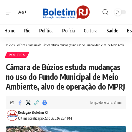
Aa
Font
Resizer
Home
Rio
Política
Polícia
Cultura
Saúde
Es
Início
»
Política
»
Câmara de Búzios estuda mudanças no uso do Fundo Municipal de Meio Ambiente, alvo de operação do MPRJ
POLÍTICA
Câmara de Búzios estuda mudanças
no uso do Fundo Municipal de Meio
Ambiente, alvo de operação do MPRJ
Tempo de leitura: 3 min
Redação Boletim RJ
Última atualização 23/06/2026 3:24 PM