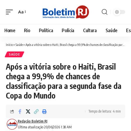
Aa
Font
Resizer
Home
Rio
Política
Polícia
Cultura
Saúde
Es
Início
»
Saúde
»
Após a vitória sobre o Haiti, Brasil chega a 99,9% de chances de classificação para a segunda fase da Copa do Mundo
SAÚDE
Após a vitória sobre o Haiti, Brasil
chega a 99,9% de chances de
classificação para a segunda fase da
Copa do Mundo
Tempo de leitura: 4 min
Redação Boletim RJ
Última atualização 20/06/2026 1:38 AM