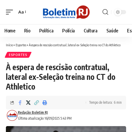
Aa
Font
Resizer
Home
Rio
Política
Polícia
Cultura
Saúde
Es
Início
»
Esportes
»
À espera de rescisão contratual, lateral ex-Seleção treina no CT do Athletico
ESPORTES
À espera de rescisão contratual,
lateral ex-Seleção treina no CT do
Athletico
Tempo de leitura: 6 min
Redação Boletim RJ
Última atualização 16/09/2025 5:43 PM