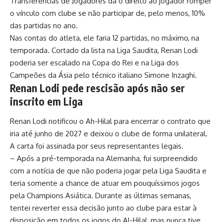
Transferências de Jogadores dá o direito ao jogador romper
o vínculo com clube se não participar de, pelo menos, 10%
das partidas no ano.
Nas contas do atleta, ele faria 12 partidas, no máximo, na
temporada. Cortado da lista na Liga Saudita, Renan Lodi
poderia ser escalado na Copa do Rei e na Liga dos
Campeões da Ásia pelo técnico italiano Simone Inzaghi.
Renan Lodi pede rescisão após não ser
inscrito em Liga
Renan Lodi notificou o Ah-Hilal para encerrar o contrato que
iria até junho de 2027 e deixou o clube de forma unilateral.
A carta foi assinada por seus representantes legais.
– Após a pré-temporada na Alemanha, fui surpreendido
com a notícia de que não poderia jogar pela Liga Saudita e
teria somente a chance de atuar em pouquíssimos jogos
pela Champions Asiática. Durante as últimas semanas,
tentei reverter essa decisão junto ao clube para estar à
disposição em todos os jogos do Al-Hilal, mas nunca tive