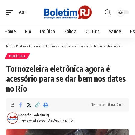
Aa
Font
Resizer
Home
Rio
Política
Polícia
Cultura
Saúde
Es
Início
»
Política
»
Tornozeleira eletrônica agora é acessório para se dar bem nos dates no Rio
POLÍTICA
Tornozeleira eletrônica agora é
acessório para se dar bem nos dates
no Rio
Tempo de leitura: 7 min
Redação Boletim RJ
Última atualização 07/06/2026 7:12 PM