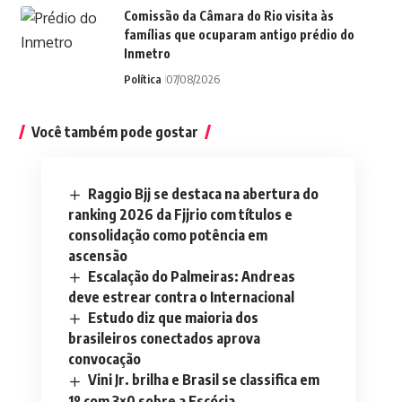
Comissão da Câmara do Rio visita às
famílias que ocuparam antigo prédio do
Inmetro
Política
07/08/2026
Você também pode gostar
Raggio Bjj se destaca na abertura do
ranking 2026 da Fjjrio com títulos e
consolidação como potência em
ascensão
Escalação do Palmeiras: Andreas
deve estrear contra o Internacional
Estudo diz que maioria dos
brasileiros conectados aprova
convocação
Vini Jr. brilha e Brasil se classifica em
1º com 3×0 sobre a Escócia