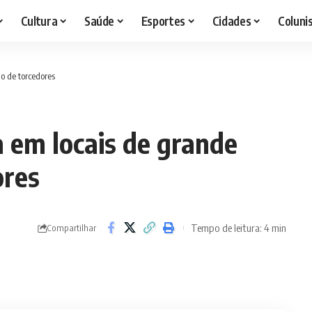
Cultura
Saúde
Esportes
Cidades
Coluni
 de torcedores
em locais de grande
ores
Tempo de leitura: 4 min
Compartilhar