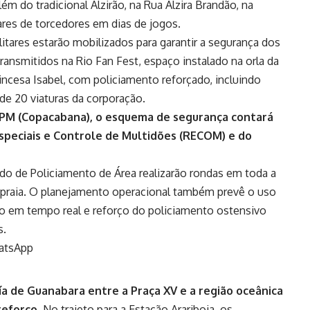
lém do tradicional Alzirão, na Rua Alzira Brandão, na
ares de torcedores em dias de jogos.
itares estarão mobilizados para garantir a segurança dos
ansmitidos na Rio Fan Fest, espaço instalado na orla da
rincesa Isabel, com policiamento reforçado, incluindo
e 20 viaturas da corporação.
BPM (Copacabana), o esquema de segurança contará
speciais e Controle de Multidões (RECOM) e do
do de Policiamento de Área realizarão rondas em toda a
a praia. O planejamento operacional também prevê o uso
o em tempo real e reforço do policiamento ostensivo
s.
atsApp
ía de Guanabara entre a Praça XV e a região oceânica
reforço.
No trajeto para a Estação Arariboia, os