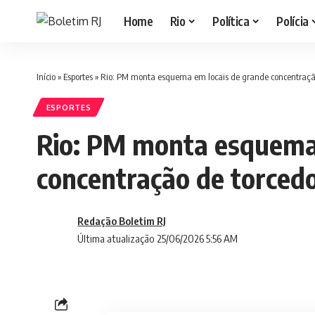
Home
Rio
Política
Polícia
Início
»
Esportes
»
Rio: PM monta esquema em locais de grande concentração
ESPORTES
Rio: PM monta esquema 
concentração de torced
Redação Boletim RJ
Última atualização 25/06/2026 5:56 AM