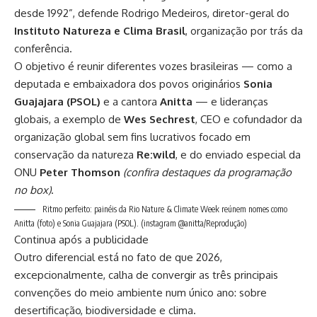
desde 1992”, defende Rodrigo Medeiros, diretor-geral do
Instituto Natureza e Clima Brasil
, organização por trás da
conferência.
O objetivo é reunir diferentes vozes brasileiras — como a
deputada e embaixadora dos povos originários
Sonia
Guajajara
(PSOL)
e a cantora
Anitta
— e lideranças
globais, a exemplo de
Wes Sechrest
, CEO e cofundador da
organização global sem fins lucrativos focado em
conservação da natureza
Re:wild
, e do enviado especial da
ONU
Peter Thomson
(confira destaques da programação
no box)
.
Ritmo perfeito: painéis da Rio Nature & Climate Week reúnem nomes como
Anitta (foto) e Sonia Guajajara (PSOL).
(instagram @anitta/Reprodução)
Continua após a publicidade
Outro diferencial está no fato de que 2026,
excepcionalmente, calha de convergir as três principais
convenções do meio ambiente num único ano: sobre
desertificação, biodiversidade e clima.