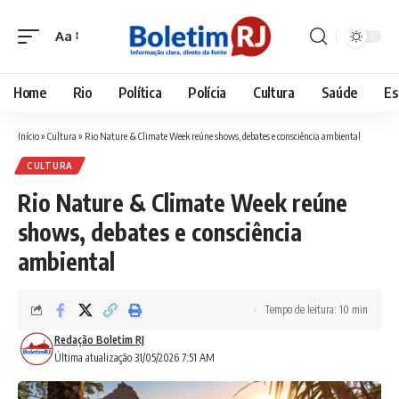
Aa
Font
Resizer
Home
Rio
Política
Polícia
Cultura
Saúde
Es
Início
»
Cultura
»
Rio Nature & Climate Week reúne shows, debates e consciência ambiental
CULTURA
Rio Nature & Climate Week reúne
shows, debates e consciência
ambiental
Tempo de leitura: 10 min
Redação Boletim RJ
Última atualização 31/05/2026 7:51 AM