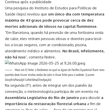
Continua após a publicidade
Uma pesquisa do Instituto de Estudos para Políticas de
Saúde (Ieps) revelou que
um único dia com temperatura
máxima de
43 graus pode provocar cerca de dez
mortes adicionais de idosos na capital fluminense
.
“Em Barcelona, quando há previsão de uma fortíssima onda
de calor, eles retiram pessoas idosas e doentes para levá-
los a locais seguros, com ar-condicionado, piscina,
atendimento médico e alimentos.
No Brasil, infelizmente,
não há isso
”, comenta Nobre.
Mais um El Niño: o fenômeno no qual as águas do Pacífico Equatorial ficam mais
quentes deve trazer muitas ondas de calor e chuva forte para o sudeste.
(Lauren
Dauphin/Nasa/Jpl-Caltech/esa/Divulgação)
Na segunda (1º), antes de integrar um dos painéis da
convenção, o meteorologista participa de um evento na
Assembleia Legislativa do Rio de Janeiro
para discutir
a
importância da restauração florestal urbana
a fim de
amenizar as ilhas de calor — foco de um projeto que já