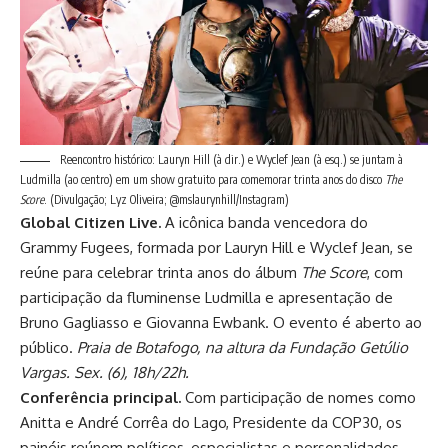
Reencontro histórico: Lauryn Hill (à dir.) e Wyclef Jean (à esq.) se juntam à
Ludmilla (ao centro) em um show gratuito para comemorar trinta anos do disco
The
Score
.
(Divulgação; Lyz Oliveira; @mslaurynhill/Instagram)
Global Citizen Live.
A icônica banda vencedora do
Grammy Fugees, formada por Lauryn Hill e Wyclef Jean, se
reúne para celebrar trinta anos do álbum
The Score
, com
participação da fluminense Ludmilla e apresentação de
Bruno Gagliasso e Giovanna Ewbank. O evento é aberto ao
público.
Praia de Botafogo, na altura da Fundação Getúlio
Vargas. Sex. (6), 18h/22h.
Conferência principal.
Com participação de nomes como
Anitta e André Corrêa do Lago, Presidente da COP30, os
painéis reúnem políticos, especialistas e personalidades