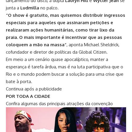
lançamento do disco, a dupla
Lauryn Hill
e
Wyclef Jean
se
junta a
Ludmilla
no palco.
“O show é gratuito, mas quisemos distribuir ingressos
especiais para aqueles que assinaram petições e
realizaram ações humanitárias, como tirar lixo da
praia.
O mais importante é incentivar que as pessoas
coloquem a mão na massa”
, aponta Michael Sheldrick,
cofundador e diretor de políticas da Global Citizen.
Em meio a um cenário quase apocalíptico, manter a
esperança é tarefa árdua, mas é na luta participativa que o
Rio e o mundo podem buscar a solução para uma crise que
bate à porta.
Continua após a publicidade
POR TODA A CIDADE
Confira algumas das principais atrações da convenção