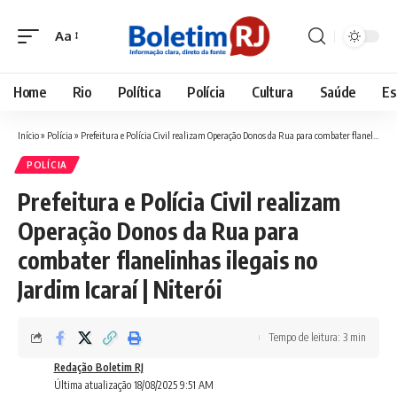
Aa
Font
Resizer
Home
Rio
Política
Polícia
Cultura
Saúde
Es
Início
»
Polícia
»
Prefeitura e Polícia Civil realizam Operação Donos da Rua para combater flanelinhas ilegais no Jardim Icaraí | Niterói
POLÍCIA
Prefeitura e Polícia Civil realizam
Operação Donos da Rua para
combater flanelinhas ilegais no
Jardim Icaraí | Niterói
Tempo de leitura: 3 min
Redação Boletim RJ
Última atualização 18/08/2025 9:51 AM