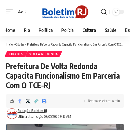
Aa
Font
Resizer
Home
Rio
Política
Polícia
Cultura
Saúde
Es
Início
»
Cidades
»
Prefeitura De Volta Redonda Capacita Funcionalismo Em Parceria Com O TCE-RJ
CIDADES
VOLTA REDONDA
Prefeitura De Volta Redonda
Capacita Funcionalismo Em Parceria
Com O TCE-RJ
Tempo de leitura: 4 min
Redação Boletim RJ
Última atualização 08/05/2026 9:17 AM