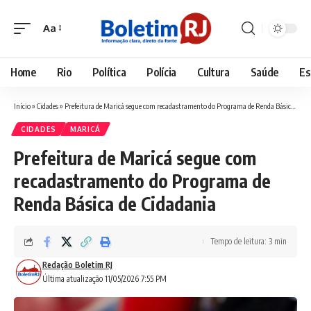
Aa
Font
Resizer
Home
Rio
Política
Polícia
Cultura
Saúde
Es
Início
»
Cidades
»
Prefeitura de Maricá segue com recadastramento do Programa de Renda Básica de Cidadania
CIDADES
MARICÁ
Prefeitura de Maricá segue com
recadastramento do Programa de
Renda Básica de Cidadania
Tempo de leitura: 3 min
Redação Boletim RJ
Última atualização 11/05/2026 7:55 PM