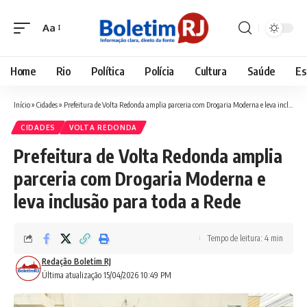
Aa
Font
Resizer
Home
Rio
Política
Polícia
Cultura
Saúde
Es
Início
»
Cidades
»
Prefeitura de Volta Redonda amplia parceria com Drogaria Moderna e leva inclusão para toda a Rede
CIDADES
VOLTA REDONDA
Prefeitura de Volta Redonda amplia
parceria com Drogaria Moderna e
leva inclusão para toda a Rede
Tempo de leitura: 4 min
Redação Boletim RJ
Última atualização 15/04/2026 10:49 PM