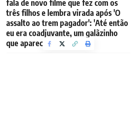
fala de novo filme que fez com os
três filhos e lembra virada após 'O
assalto ao trem pagador': 'Até então
eu era coadjuvante, um galãzinho
que aparecia'
Tempo de leitura: 4 min
Redação Boletim RJ
Última atualização 15/05/2026 4:35 AM