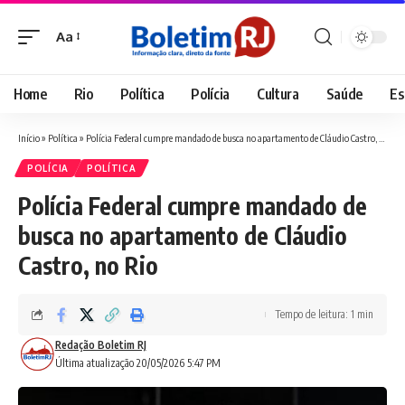
Aa
Font
Resizer
Home
Rio
Política
Polícia
Cultura
Saúde
Es
Início
»
Política
»
Polícia Federal cumpre mandado de busca no apartamento de Cláudio Castro, no Rio
POLÍCIA
POLÍTICA
Polícia Federal cumpre mandado de
busca no apartamento de Cláudio
Castro, no Rio
Tempo de leitura: 1 min
Redação Boletim RJ
Última atualização 20/05/2026 5:47 PM