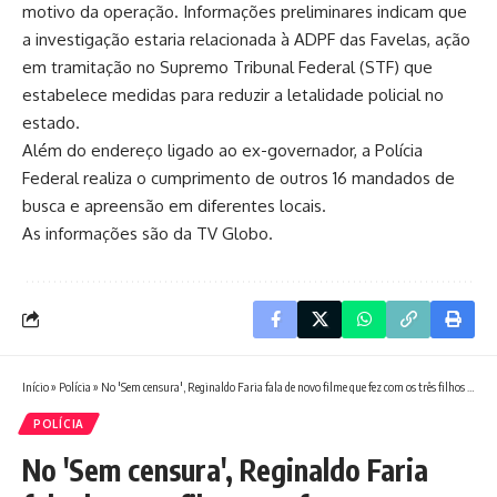
motivo da operação. Informações preliminares indicam que
a investigação estaria relacionada à ADPF das Favelas, ação
em tramitação no Supremo Tribunal Federal (STF) que
estabelece medidas para reduzir a letalidade policial no
estado.
Além do endereço ligado ao ex-governador, a Polícia
Federal realiza o cumprimento de outros 16 mandados de
busca e apreensão em diferentes locais.
As informações são da TV Globo.
Início
»
Polícia
»
No 'Sem censura', Reginaldo Faria fala de novo filme que fez com os três filhos e lembra virada após 'O assalto ao trem pagador': 'Até então eu era coadjuvante, um galãzinho que aparecia'
POLÍCIA
No 'Sem censura', Reginaldo Faria