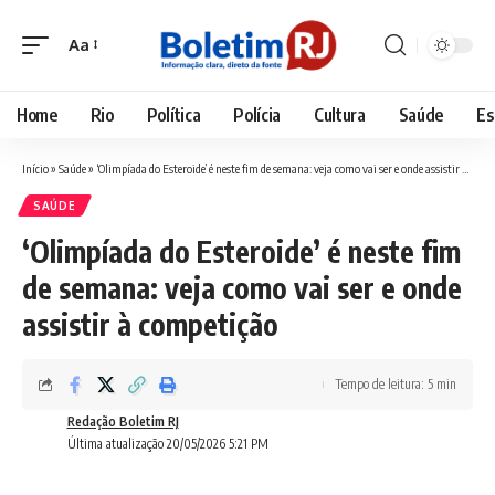
Aa
Font
Resizer
Home
Rio
Política
Polícia
Cultura
Saúde
Es
Início
»
Saúde
»
‘Olimpíada do Esteroide’ é neste fim de semana: veja como vai ser e onde assistir à competição
SAÚDE
‘Olimpíada do Esteroide’ é neste fim
de semana: veja como vai ser e onde
assistir à competição
Tempo de leitura: 5 min
Redação Boletim RJ
Última atualização 20/05/2026 5:21 PM