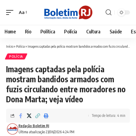
Aa
Font
Resizer
Home
Rio
Política
Polícia
Cultura
Saúde
Es
Início
»
Polícia
»
Imagens captadas pela polícia mostram bandidos armados com fuzis circulando entre moradores no Dona Marta; veja vídeo
POLÍCIA
Imagens captadas pela polícia
mostram bandidos armados com
fuzis circulando entre moradores no
Dona Marta; veja vídeo
Tempo de leitura: 4 min
Redação Boletim RJ
Última atualização 23/06/2026 4:24 PM