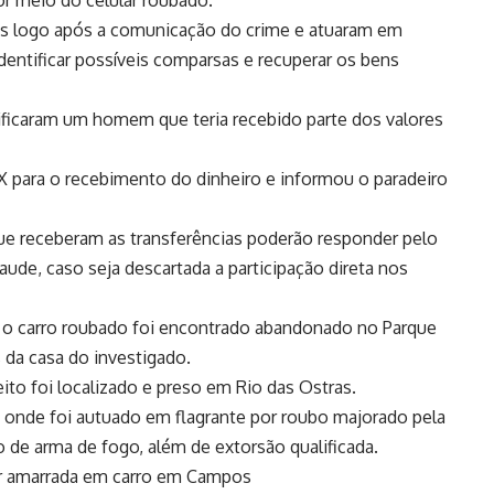
or meio do celular roubado.
cias logo após a comunicação do crime e atuaram em
 identificar possíveis comparsas e recuperar os bens
ntificaram um homem que teria recebido parte dos valores
X para o recebimento do dinheiro e informou o paradeiro
que receberam as transferências poderão responder pelo
aude, caso seja descartada a participação direta nos
 e o carro roubado foi encontrado abandonado no Parque
 da casa do investigado.
to foi localizado e preso em Rio das Ostras.
, onde foi autuado em flagrante por roubo majorado pela
so de arma de fogo, além de extorsão qualificada.
er amarrada em carro em Campos