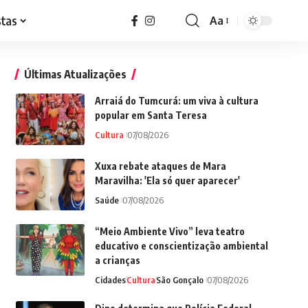
stas
Aa
Font
Resizer
Últimas Atualizações
Arraiá do Tumcurá: um viva à cultura
popular em Santa Teresa
Cultura
07/08/2026
Xuxa rebate ataques de Mara
Maravilha: 'Ela só quer aparecer'
Saúde
07/08/2026
“Meio Ambiente Vivo” leva teatro
educativo e conscientização ambiental
a crianças
Cidades
Cultura
São Gonçalo
07/08/2026