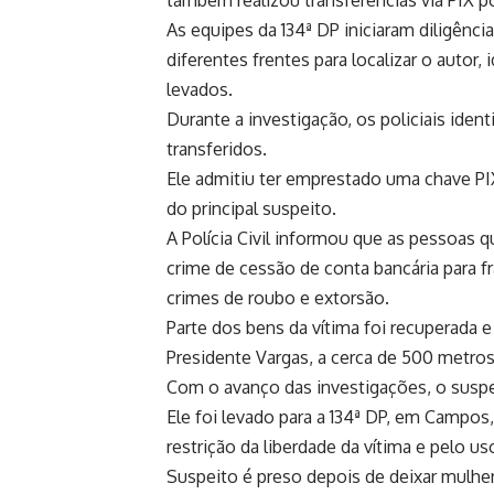
também realizou transferências via PIX p
As equipes da 134ª DP iniciaram diligên
diferentes frentes para localizar o autor,
levados.
Durante a investigação, os policiais ide
transferidos.
Ele admitiu ter emprestado uma chave PI
do principal suspeito.
A Polícia Civil informou que as pessoas 
crime de cessão de conta bancária para fr
crimes de roubo e extorsão.
Parte dos bens da vítima foi recuperada
Presidente Vargas, a cerca de 500 metros
Com o avanço das investigações, o suspei
Ele foi levado para a 134ª DP, em Campos
restrição da liberdade da vítima e pelo u
Suspeito é preso depois de deixar mulh