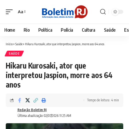
Aa
Font
Resizer
Home
Rio
Política
Polícia
Cultura
Saúde
Es
Início
»
Saúde
»
Hikaru Kurosaki, ator que interpretou Jaspion, morre aos 64 anos
SAÚDE
Hikaru Kurosaki, ator que
interpretou Jaspion, morre aos 64
anos
Tempo de leitura: 4 min
Redação Boletim RJ
Última atualização 02/07/2026 11:25 AM