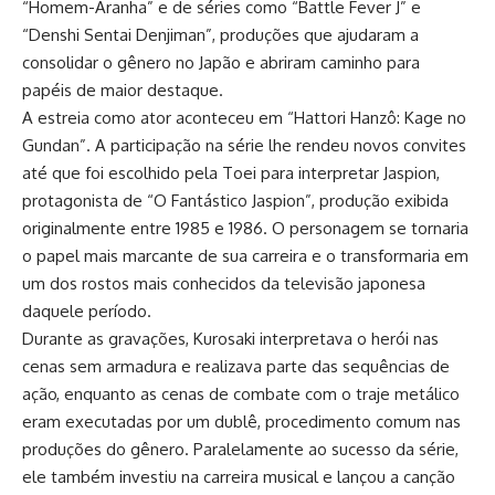
“Homem-Aranha” e de séries como “Battle Fever J” e
“Denshi Sentai Denjiman”, produções que ajudaram a
consolidar o gênero no Japão e abriram caminho para
papéis de maior destaque.
A estreia como ator aconteceu em “Hattori Hanzô: Kage no
Gundan”. A participação na série lhe rendeu novos convites
até que foi escolhido pela Toei para interpretar Jaspion,
protagonista de “O Fantástico Jaspion”, produção exibida
originalmente entre 1985 e 1986. O personagem se tornaria
o papel mais marcante de sua carreira e o transformaria em
um dos rostos mais conhecidos da televisão japonesa
daquele período.
Durante as gravações, Kurosaki interpretava o herói nas
cenas sem armadura e realizava parte das sequências de
ação, enquanto as cenas de combate com o traje metálico
eram executadas por um dublê, procedimento comum nas
produções do gênero. Paralelamente ao sucesso da série,
ele também investiu na carreira musical e lançou a canção