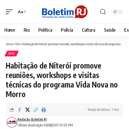
Aa
Font
Resizer
Home
Rio
Política
Polícia
Cultura
Saúde
Es
Início
»
Rio
»
Habitação de Niterói promove reuniões, workshops e visitas técnicas do programa Vida Nova no Morro
RIO
Habitação de Niterói promove
reuniões, workshops e visitas
técnicas do programa Vida Nova no
Morro
Tempo de leitura: 7 min
Redação Boletim RJ
Última atualização 05/08/2025 10:00 PM