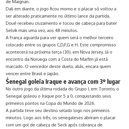
de Maignan.
Dali em diante, o jogo ficou morno e o placar só voltou a
ser alterado praticamente no último lance da partida.
Doué recebeu cruzamento e tocou de cabeça para bater
Selvik mais uma vez, aos 48 minutos.
A França aguarda para ver quem será o melhor terceiro
colocado entre os grupos C,D,F,G e H. Este compromisso
acontecerá na próxima terça (30), em Nova Jersey. Já o
encontro da Noruega com a Costa do Marfim já está
marcado. O vencedor deste duelo, aliás, encara quem
vencer entre Brasil e Japão.
Senegal goleia Iraque e avança com 3º lugar
No outro jogo da última rodada do Grupo I, em Toronto, o
Senegal goleou o Iraque por 5 a 0, conquistando seus
primeiros pontos na Copa do Mundo de 2026.
A partida teve seu destino selado logo nos primeiros
minutos. Logo aos três, os senegaleses abriram o placar
com um gol de cabeça de Seck após cobrança de