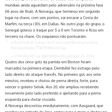
mundiais ainda aguardam pelo adversário na próxima fase
(16 avos de final). A Noruega, que terminou em segundo
lugar na chave, com seis pontos, vai encarar a Costa do
Marfim, na terça (30), em Dallas. No outro jogo do grupo, o
Senegal goleou o Iraque por 5 a 0 em Toronto e ficou em
terceiro na chave. Os iraquianos não pontuaram.
A final look at Group I as France and Norway head to
the knockouts
#FIFAWorldCup
— FIFA World Cup (@FIFAWorldCup) June 26, 2026
Quatro dos cinco gols da partida em Boston foram
marcados na primeira etapa. Dembélé fez estrago pelo
lado direito do ataque francês. No primeiro gol, aos sete
minutos, recebeu e chutou de perna direita, forte, para
vencer o goleiro Selvik. Aos 20, ele ampliou recebendo
novamente pelo lado preferido e ajeitando para a perna
esquerda para chutar cruzado.
A Noruega descontou imediatamente, com Aasgaard, que
recebeu na entrada da área, cortou para o meio e chutou no