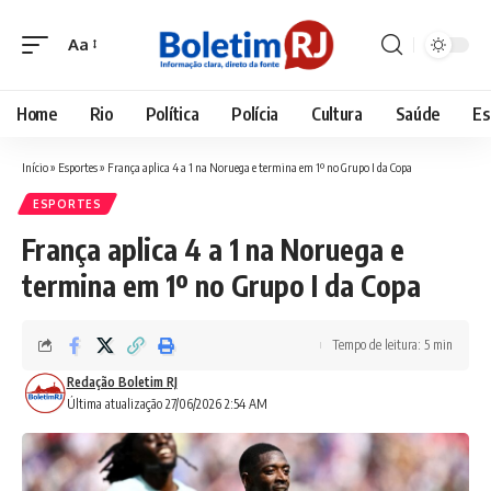
Aa
Font
Resizer
Home
Rio
Política
Polícia
Cultura
Saúde
Es
Início
»
Esportes
»
França aplica 4 a 1 na Noruega e termina em 1º no Grupo I da Copa
ESPORTES
França aplica 4 a 1 na Noruega e
termina em 1º no Grupo I da Copa
Tempo de leitura: 5 min
Redação Boletim RJ
Última atualização 27/06/2026 2:54 AM