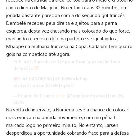
canto direito de Maignan. No entanto, aos 32 minutos, em
jogada bastante parecida com a do segundo gol francês,
Dembélé recebeu pela direita e ajeitou para a perna
esquerda, desta vez chutando mais colocado do que forte,
marcando o terceiro dele na partida e se igualando a
Mbappé na artilharia francesa na Copa. Cada um tem quatro
gols na competição até agora.
Et le 4e !! Barcola centre pour Doué qui conclut bien
de la tête
1-4
#NORFRA | #FIFAWorldCup
pic.twitter.com/Oe8EIxqZuO
— Equipe de France
(@equipedefrance) June 26,
2026
Na volta do intervalo, a Noruega teve a chance de colocar
mais emoção na partida novamente, com um pênalti
marcado logo no primeiro minuto. No entanto, Larsen
desperdiçou a oportunidade cobrando fraco para a defesa