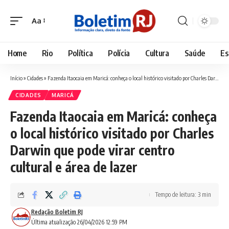
Aa
Font
Resizer
Home
Rio
Política
Polícia
Cultura
Saúde
Es
Início
»
Cidades
»
Fazenda Itaocaia em Maricá: conheça o local histórico visitado por Charles Darwin que pode virar centro cultural e área de lazer
CIDADES
MARICÁ
Fazenda Itaocaia em Maricá: conheça
o local histórico visitado por Charles
Darwin que pode virar centro
cultural e área de lazer
Tempo de leitura: 3 min
Redação Boletim RJ
Última atualização 26/04/2026 12:59 PM