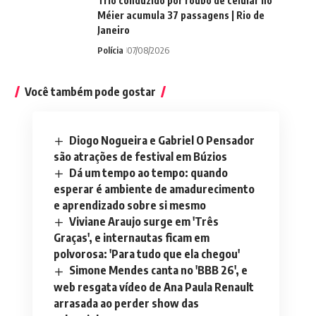
Trio conduzido por roubo de celular no
Méier acumula 37 passagens | Rio de
Janeiro
Polícia
07/08/2026
Você também pode gostar
Diogo Nogueira e Gabriel O Pensador
são atrações de festival em Búzios
Dá um tempo ao tempo: quando
esperar é ambiente de amadurecimento
e aprendizado sobre si mesmo
Viviane Araujo surge em 'Três
Graças', e internautas ficam em
polvorosa: 'Para tudo que ela chegou'
Simone Mendes canta no 'BBB 26', e
web resgata vídeo de Ana Paula Renault
arrasada ao perder show das