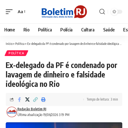
Aa
Font
Resizer
Home
Rio
Política
Polícia
Cultura
Saúde
Es
Início
»
Política
»
Ex-delegado da PF é condenado por lavagem de dinheiro e falsidade ideológica no Rio
POLÍTICA
Ex-delegado da PF é condenado por
lavagem de dinheiro e falsidade
ideológica no Rio
Tempo de leitura: 3 min
Redação Boletim RJ
Última atualização 19/06/2026 3:19 PM