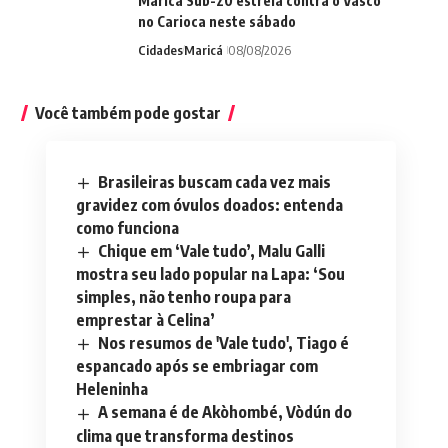
Maricá Sub-20 estreia contra o Vasco
no Carioca neste sábado
Cidades
Maricá
08/08/2026
Você também pode gostar
Brasileiras buscam cada vez mais
gravidez com óvulos doados: entenda
como funciona
Chique em ‘Vale tudo’, Malu Galli
mostra seu lado popular na Lapa: ‘Sou
simples, não tenho roupa para
emprestar à Celina’
Nos resumos de 'Vale tudo', Tiago é
espancado após se embriagar com
Heleninha
A semana é de Akòhombé, Vòdún do
clima que transforma destinos