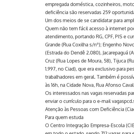
empregada doméstica, cozinheiros, motor
deficiência são reservadas 259 oportunid
Um dos meios de se candidatar para ampla
Quem não tem fácil acesso à internet p
atendimento, portando RG, CPF, PIS e cur
Grande (Rua Coxilha s/nº); Engenho Novo
(Estrada do Dendê 2.080), Jacarepaguá (A
Cruz (Rua Lopes de Moura, 58), Tijuca (R
1.997, no Ciad), que era exclusivo para 
trabalhadores em geral. Também é possível
às 16h, na Cidade Nova, Rua Afonso Cavalc
Os interessados nas vagas reservadas pa
enviar o currículo para o e-mail vagasp
Atenção às Pessoas com Deficiência (Cia
Para quem estuda
O Centro Integração Empresa-Escola (CIE
em todo o estado, sendo 712 vagas para e