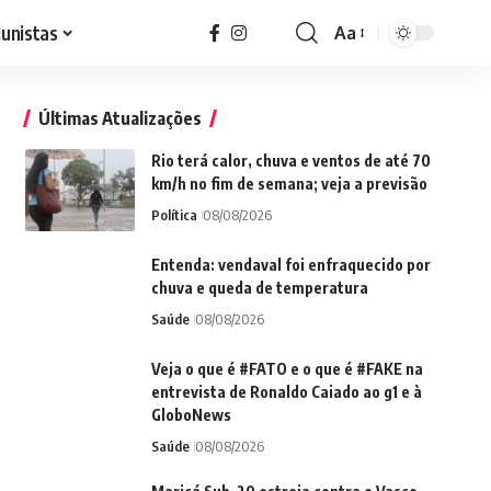
lunistas
Aa
Font
Resizer
Últimas Atualizações
Rio terá calor, chuva e ventos de até 70
km/h no fim de semana; veja a previsão
Política
08/08/2026
Entenda: vendaval foi enfraquecido por
chuva e queda de temperatura
Saúde
08/08/2026
Veja o que é #FATO e o que é #FAKE na
entrevista de Ronaldo Caiado ao g1 e à
GloboNews
Saúde
08/08/2026