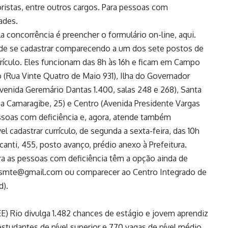
istas, entre outros cargos. Para pessoas com
ades.
 concorrência é preencher o formulário on-line, aqui.
ode se cadastrar comparecendo a um dos sete postos de
rículo. Eles funcionam das 8h às 16h e ficam em Campo
 (Rua Vinte Quatro de Maio 931), Ilha do Governador
venida Geremário Dantas 1.400, salas 248 e 268), Santa
ua Camaragibe, 25) e Centro (Avenida Presidente Vargas
pessoas com deficiência e, agora, atende também
 cadastrar currículo, de segunda a sexta-feira, das 10h
anti, 455, posto avanço, prédio anexo à Prefeitura.
ra as pessoas com deficiência têm a opção ainda de
cd.smte@gmail.com ou comparecer ao Centro Integrado de
d).
E) Rio divulga 1.482 chances de estágio e jovem aprendiz
studantes de nível superior e 770 vagas de nível médio