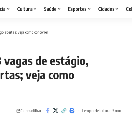
cia
Cultura
Saúde
Esportes
Cidades
Co
go abertas; veja como concorrer
 vagas de estágio,
rtas; veja como
Tempo de leitura: 3 min
Compartilhar