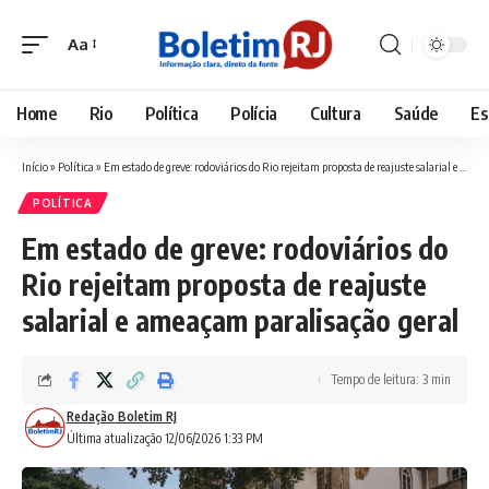
Aa
Font
Resizer
Home
Rio
Política
Polícia
Cultura
Saúde
Es
Início
»
Política
»
Em estado de greve: rodoviários do Rio rejeitam proposta de reajuste salarial e ameaçam paralisação geral
POLÍTICA
Em estado de greve: rodoviários do
Rio rejeitam proposta de reajuste
salarial e ameaçam paralisação geral
Tempo de leitura: 3 min
Redação Boletim RJ
Última atualização 12/06/2026 1:33 PM