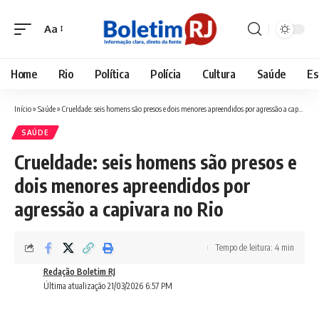
Aa
Font
Resizer
Home
Rio
Política
Polícia
Cultura
Saúde
Es
Início
»
Saúde
»
Crueldade: seis homens são presos e dois menores apreendidos por agressão a capivara no Rio
SAÚDE
Crueldade: seis homens são presos e
dois menores apreendidos por
agressão a capivara no Rio
Tempo de leitura: 4 min
Redação Boletim RJ
Última atualização 21/03/2026 6:57 PM