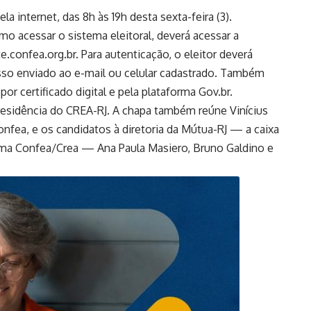
la internet, das 8h às 19h desta sexta-feira (3).
mo acessar o sistema eleitoral, deverá acessar a
.confea.org.br. Para autenticação, o eleitor deverá
esso enviado ao e-mail ou celular cadastrado. Também
or certificado digital e pela plataforma Gov.br.
residência do CREA-RJ. A chapa também reúne Vinícius
onfea, e os candidatos à diretoria da Mútua-RJ — a caixa
tema Confea/Crea — Ana Paula Masiero, Bruno Galdino e