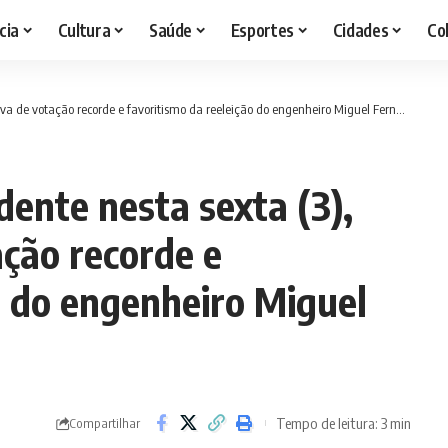
cia
Cultura
Saúde
Esportes
Cidades
Co
a de votação recorde e favoritismo da reeleição do engenheiro Miguel Fernández
dente nesta sexta (3),
ção recorde e
o do engenheiro Miguel
Tempo de leitura: 3 min
Compartilhar