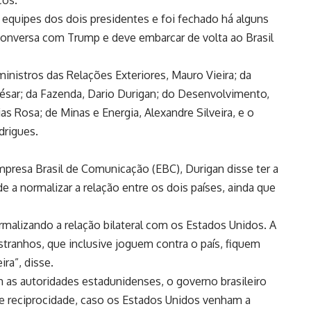
cos.
equipes dos dois presidentes e foi fechado há alguns
 a conversa com Trump e deve embarcar de volta ao Brasil
inistros das Relações Exteriores, Mauro Vieira; da
César; da Fazenda, Dario Durigan; do Desenvolvimento,
as Rosa; de Minas e Energia, Alexandre Silveira, e o
drigues.
mpresa Brasil de Comunicação (EBC), Durigan disse ter a
 a normalizar a relação entre os dois países, ainda que
rmalizando a relação bilateral com os Estados Unidos. A
tranhos, que inclusive joguem contra o país, fiquem
ra”, disse.
 as autoridades estadunidenses, o governo brasileiro
de reciprocidade, caso os Estados Unidos venham a