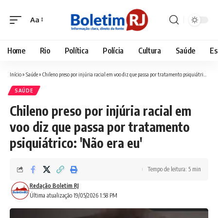
Aa
Font
Resizer
Home
Rio
Política
Polícia
Cultura
Saúde
Es
Início
»
Saúde
»
Chileno preso por injúria racial em voo diz que passa por tratamento psiquiátrico: 'Não era eu'
SAÚDE
Chileno preso por injúria racial em
voo diz que passa por tratamento
psiquiátrico: 'Não era eu'
Tempo de leitura: 5 min
Redação Boletim RJ
Última atualização 19/05/2026 1:58 PM