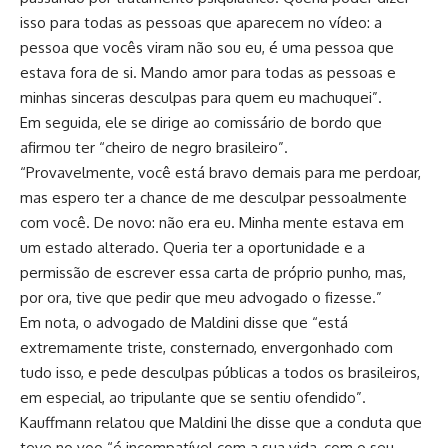
isso para todas as pessoas que aparecem no vídeo: a
pessoa que vocês viram não sou eu, é uma pessoa que
estava fora de si. Mando amor para todas as pessoas e
minhas sinceras desculpas para quem eu machuquei”.
Em seguida, ele se dirige ao comissário de bordo que
afirmou ter “cheiro de negro brasileiro”.
“Provavelmente, você está bravo demais para me perdoar,
mas espero ter a chance de me desculpar pessoalmente
com você. De novo: não era eu. Minha mente estava em
um estado alterado. Queria ter a oportunidade e a
permissão de escrever essa carta de próprio punho, mas,
por ora, tive que pedir que meu advogado o fizesse.”
Em nota, o advogado de Maldini disse que “está
extremamente triste, consternado, envergonhado com
tudo isso, e pede desculpas públicas a todos os brasileiros,
em especial, ao tripulante que se sentiu ofendido”.
Kauffmann relatou que Maldini lhe disse que a conduta que
teve no voo “é incompatível com a sua vida, com o seu