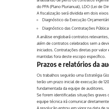
analisando de perto os contratos vigent
do PPA (Plano Plurianual), LDO (Lei de Di
A fiscalização será dividida em dois eixos 
Diagnóstico da Execução Orçamentári
Diagnóstico das Contratações Pública
A análise englobará contratos relevantes,
além de contratos celebrados sem a devi
iniciados. Contratações diretas por valor
mantidas fora deste escopo específico.
Prazos e relatórios da au
Os trabalhos seguirão uma Estratégia Glo
terão um prazo inicial de execução de 120
fundamentada da equipe de auditores.
Se forem identificadas situações graves 
equipe técnica irá comunicar diretamente 
A resolução entrou em vigor na data de su