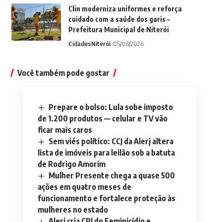
Clin moderniza uniformes e reforça
cuidado com a saúde dos garis –
Prefeitura Municipal de Niterói
Cidades
Niterói
05/08/2026
Você também pode gostar
Prepare o bolso: Lula sobe imposto
de 1.200 produtos — celular e TV vão
ficar mais caros
Sem viés político: CCJ da Alerj altera
lista de imóveis para leilão sob a batuta
de Rodrigo Amorim
Mulher Presente chega a quase 500
ações em quatro meses de
funcionamento e fortalece proteção às
mulheres no estado
Alerj cria CPI do Feminicídio e