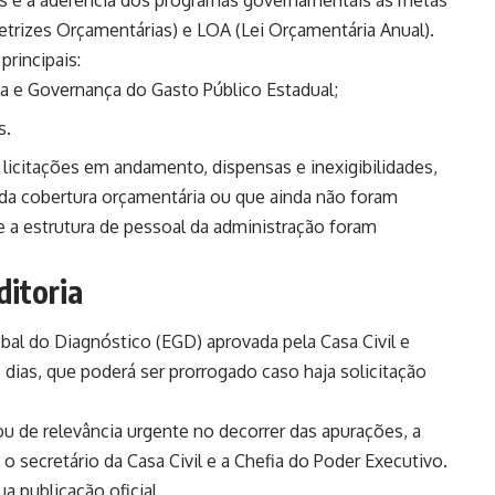
es e a aderência dos programas governamentais às metas
retrizes Orçamentárias) e LOA (Lei Orçamentária Anual).
principais:
a e Governança do Gasto Público Estadual;
s.
 licitações em andamento, dispensas e inexigibilidades,
da cobertura orçamentária ou que ainda não foram
 e a estrutura de pessoal da administração foram
ditoria
bal do Diagnóstico (EGD) aprovada pela Casa Civil e
 dias, que poderá ser prorrogado caso haja solicitação
ou de relevância urgente no decorrer das apurações, a
o secretário da Casa Civil e a Chefia do Poder Executivo.
a publicação oficial.